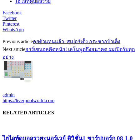
ไฮไลท์ดูบอลรวย
Facebook
Twitter
Pinterest
WhatsApp
Previous article
คุยตัวแทนแล้ว! สเปอร์เต็ง กระชากบัวเต็ง
Next article
อาร์เซนอลคิดหนัก! เลโนพูดถึงอนาคต ผมเปิดรับทุก
อย่าง
admin
https://liverpoolworld.com
RELATED ARTICLES
ไฮไลท์ดูบอลรวยxนอร์เวย์ ดิวิชั่น1 ชาร์ปบอร์ก 08 1-0