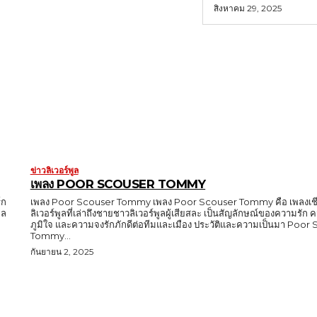
สิงหาคม 29, 2025
ข่าวลิเวอร์พูล
เพลง POOR SCOUSER TOMMY
์ก
เพลง Poor Scouser Tommy เพลง Poor Scouser Tommy คือ เพลงเชี
ูล
ลิเวอร์พูลที่เล่าถึงชายชาวลิเวอร์พูลผู้เสียสละ เป็นสัญลักษณ์ของความรั
ภูมิใจ และความจงรักภักดีต่อทีมและเมือง ประวัติและความเป็นมา Poor
Tommy...
กันยายน 2, 2025