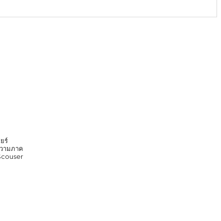
ยร์
ก ความภาค
 Scouser