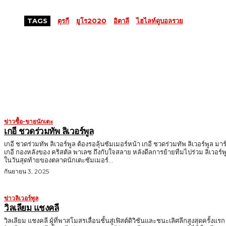
TAGS
ตุรกี
ยูโร2020
อิตาลี
ไฮไลท์ดูบอลรวย
MORE LIKE THIS
ข่าวซื้อ-ขายนักเตะ
เกอี ชวดร่วมทัพ ลิเวอร์พูล
เกอี ชวดร่วมทัพ ลิเวอร์พูล ต้องรอลุ้นซัมเมอร์หน้า เกอี ชวดร่วมทัพ ลิเวอร์พูล มาร
เกอี กองหลังของ คริสตัล พาเลซ ถึงกับใจสลาย หลังดีลการย้ายทีมไปร่วม ลิเวอร์พ
ในวันสุดท้ายของตลาดนักเตะซัมเมอร์...
กันยายน 3, 2025
ข่าวลิเวอร์พูล
วิลเลียม แชงคลี
วิลเลียม แชงคลี ผู้ที่พาสโมสรเลื่อนชั้นสู่เฟิสต์ดิวิชันและชนะเลิศลีกสูงสุดครั้งแรก