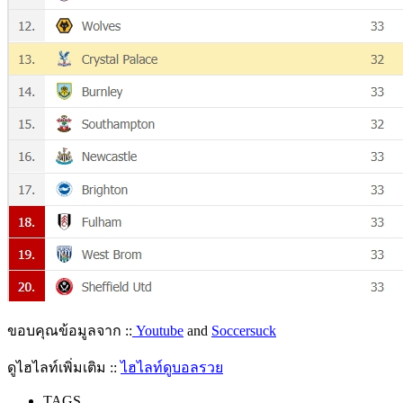
ขอบคุณข้อมูลจาก ::
Youtube
and
Soccersuck
ดูไฮไลท์เพิ่มเติม ::
ไฮไลท์ดูบอลรวย
TAGS