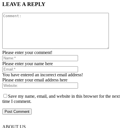
LEAVE A REPLY
Please enter your comment!
Please enter your name here
You have entered an incorrect email address!
Please enter your email address here
Save my name, email, and website in this browser for the next
time I comment.
ABOUT US