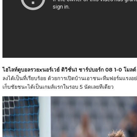
ไฮไลท์ดูบอลรวยxนอร์เวย์ ดิวิชั่น1 ชาร์ปบอร์ก 08 1-0 โมลด์
ลงได้เป็นที่เรียบร้อย ด้วยการเปิดบ้านเอาชนะทีมฟอร์มแรงอย
เก็บชัยชนะได้เป็นเกมส์แรกในรอบ 5 นัดเลยทีเดียว