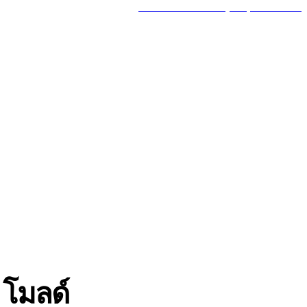
MY ACCOUNT
GOT A TIP? CALL (777) 625-7647
MORE
TRAVEL
 โมลด์