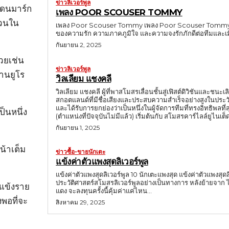
ข่าวลิเวอร์พูล
วเดนมาร์ก
เพลง POOR SCOUSER TOMMY
่วนใน
เพลง Poor Scouser Tommy เพลง Poor Scouser Tommy คือ เพล
ของความรัก ความภาคภูมิใจ และความจงรักภักดีต่อทีมและเ
กันยายน 2, 2025
้วยเช่น
ข่าวลิเวอร์พูล
้านยูโร
วิลเลียม แชงคลี
วิลเลียม แชงคลี ผู้ที่พาสโมสรเลื่อนชั้นสู่เฟิสต์ดิวิชันและชนะ
สกอตแลนด์ที่มีชื่อเสียงและประสบความสำเร็จอย่างสูงในประว
และได้รับการยกย่องว่าเป็นหนึ่งในผู้จัดการทีมที่ทรงอิทธิพลที่สุดของสโมสร ในฐานะนักฟุตบอล แชงคลีเล่นใ
็นหนึ่ง
(ตำแหน่งที่ปัจจุบันไม่มีแล้ว) เริ่มต้นกับ สโมสรคาร์ไลล์ยูไนเต็ด 
กันยายน 1, 2025
้าเต็ม
ข่าวซื้อ-ขายนักเตะ
แข้งค่าตัวแพงสุดลิเวอร์พูล
แข้งค่าตัวแพงสุดลิเวอร์พูล 10 นักเตะแพงสุด แข้งค่าตัวแพงสุด
ประวัติศาสตร์สโมสรลิเวอร์พูลอย่างเป็นทางการ หลังย้ายจาก ไบเออร์ เลเวอร์คู
ยแข้งราย
แดง จะลงทุนครั้งนี้คุ้มค่าแค่ไหน...
งพอที่จะ
สิงหาคม 29, 2025