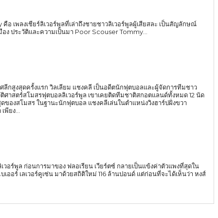
งเชียร์ลิเวอร์พูลที่เล่าถึงชายชาวลิเวอร์พูลผู้เสียสละ เป็นสัญลักษณ์
มือง ประวัติและความเป็นมา Poor Scouser Tommy...
เลิศลีกสูงสุดครั้งแรก วิลเลียม แชงคลี เป็นอดีตนักฟุตบอลและผู้จัดการทีมชาว
ัติศาสตร์สโมสรฟุตบอลลิเวอร์พูล เขาเคยติดทีมชาติสกอตแลนด์ทั้งหมด 12 นัด
นตำแหน่งวิงฮาร์ปฝั่งขวา
เพียง...
ลิเวอร์พูล ก่อนการมาของ ฟลอเรียน เวียร์ตซ์ กลายเป็นแข้งค่าตัวแพงที่สุดใน
เซ่น มาด้วยสถิติใหม่ 116 ล้านปอนด์ แต่ก่อนที่จะได้เห็นว่า หงส์