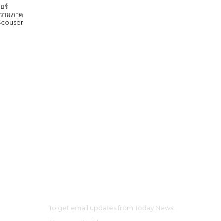
ยร์
ก ความภาค
 Scouser
SUBSCRIBE
AINMENT
To get email updates from Today News.