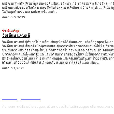
เกอี ชวดร่วมทัพ ลิเวอร์พูล ต้องรอลุ้นซัมเมอร์หน้า เกอี ชวดร่วมทัพ ลิเวอร์พูล มาร
เกอี กองหลังของ คริสตัล พาเลซ ถึงกับใจสลาย หลังดีลการย้ายทีมไปร่วม ลิเวอร์พ
ในวันสุดท้ายของตลาดนักเตะซัมเมอร์...
กันยายน 3, 2025
ข่าวลิเวอร์พูล
วิลเลียม แชงคลี
วิลเลียม แชงคลี ผู้ที่พาสโมสรเลื่อนชั้นสู่เฟิสต์ดิวิชันและชนะเลิศลีกสูงสุดครั้งแรก
วิลเลียม แชงคลี เป็นอดีตนักฟุตบอลและผู้จัดการทีมชาวสกอตแลนด์ที่มีชื่อเสียง
ประสบความสำเร็จอย่างสูงในประวัติศาสตร์สโมสรฟุตบอลลิเวอร์พูล เขาเคยติดที
ชาติสกอตแลนด์ทั้งหมด 12 นัด และได้รับการยกย่องว่าเป็นหนึ่งในผู้จัดการทีมที่ท
อิทธิพลที่สุดของสโมสร ในฐานะนักฟุตบอล แชงคลีเล่นในตำแหน่งวิงฮาร์ปฝั่งขวา
(ตำแหน่งที่ปัจจุบันไม่มีแล้ว) เริ่มต้นกับ สโมสรคาร์ไลล์ยูไนเต็ด เพียง...
กันยายน 1, 2025
TodayNews
Aenean mollis odio augue, sit amet sollicitudin augue ullamcorper e