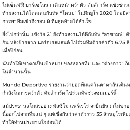
ไม่เซ็นฟรี! บาร์เซโลนา เดินหน้าคว้าตัว ดัมส์การ์ด แข้งชา
ทำผลงานได้โดดเด่นกับทัพ “โคนม” ในศึกยูโร 2020 โดยมีส
การพาทีมเข้าถึงรอบ 8 ทีมสุดท้ายได้สำเร็จ
ยิ่งไปกว่านั้น แข้งวัย 21 ยังทำผลงานได้ดีกับทัพ “ลาซามพ์” ด
กัน หลังย้ายจาก นอร์ดเยลแลนด์ ไปร่วมทีมด้วยค่าตัว 6.75 ล
เมื่อปีก่อน
นั่นทำให้เขาตกเป็นเป้าหมายของหลายทีม และ “ต่างดาว” ก็เป
ในจำนวนนั้น
Mundo Deportivo รายงานว่ายอดทีมแคว้นคาตาลันเดินหน
กำลังในการคว้าตัว ดัมส์การ์ด ไปร่วมทัพช่วงซมเมอร์นี้
แม้ประธานสโมสรอย่าง มัสซิโม่ แฟร์เรโร่ จะยืนยันว่าไม่ขา
นี้ออกไปจากทีมแน่ ๆ แต่เชื่อกันว่าค่าตัวราว 35 ล้านยูโรเพีย
ทำให้ท่านประธานใจอ่อนได้