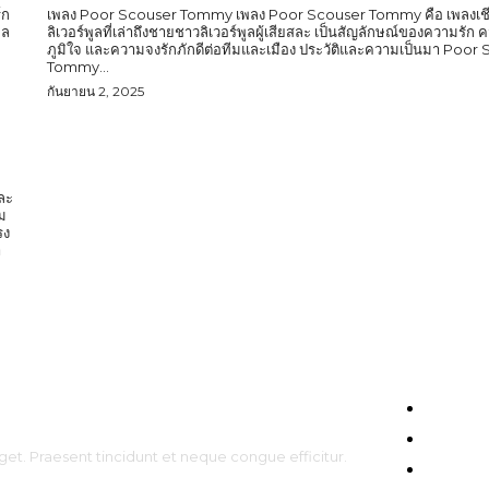
์ก
เพลง Poor Scouser Tommy เพลง Poor Scouser Tommy คือ เพลงเชี
ูล
ลิเวอร์พูลที่เล่าถึงชายชาวลิเวอร์พูลผู้เสียสละ เป็นสัญลักษณ์ของความรั
ภูมิใจ และความจงรักภักดีต่อทีมและเมือง ประวัติและความเป็นมา Poor
Tommy...
กันยายน 2, 2025
และ
ม
รง
HOME
ENTERT
get. Praesent tincidunt et neque congue efficitur.
CELEBS