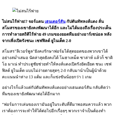
ไม่สนไร้พ่าย!? จอร์แดน
เฮนเดอร์สัน
กัปตันทัพหงส์แดง ลั่น
สโมสรของเขายังคงพัฒนาได้อีก และไม่ได้มองถึงเรื่องประเด็น
การทำลายสถิติไร้พ่าย 49 เกมของยอดทีมอย่างอาร์เซน่อล หลัง
จากเพิ่งเปิดรังชนะ เชฟฟิลด์ ยูไนเต็ด 2-0
สโมสร”ลิเวอร์พูล”ยังคงรักษาฟอร์มได้สุดยอดของพวกเขาได้
อย่างสม่ำเสมอ นัดล่าสุดยังคงได้ โมฮาเหม็ด ซาล่าห์ แล้วก็ ซาดิ
โอ มาเน่ ทำประตูชัยช่วยทำให้หงส์แดงเปิดรังยัดเยียด ชนะ เชฟ
ฟิลด์ ยูไนเต็ด แบบไม่ง่ายดายสุดๆ 2-0 กลับมานำเป็นผู้นำด้วย
คะแนนนำห่าง 13 แต้ม และก็แข่งขันน้อยกว่า 1 เกม
อย่างไรก็แล้วแต่กัปตันทัพหงส์แดงอย่างเฮนเดอร์สัน กลับคิดว่า
ทีมของเขายังพัฒนาต่อได้อีกมาก
“ฟอร์มการเล่นของเรามันอยู่ในระดับที่ดีมาพอสมควรแล้ว พวก
เราต้องการจะทำให้ได้ต่อไปอีกเรื่อยๆ พวกเราจำเป็นต้องทำ