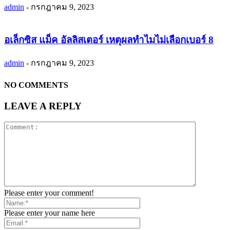
admin
-
กรกฎาคม 9, 2023
อเล็กซิส แม็ค อัลลิสเตอร์ เหตุผลทำไมไม่เลือกเบอร์ 8
admin
-
กรกฎาคม 9, 2023
NO COMMENTS
LEAVE A REPLY
Please enter your comment!
Please enter your name here