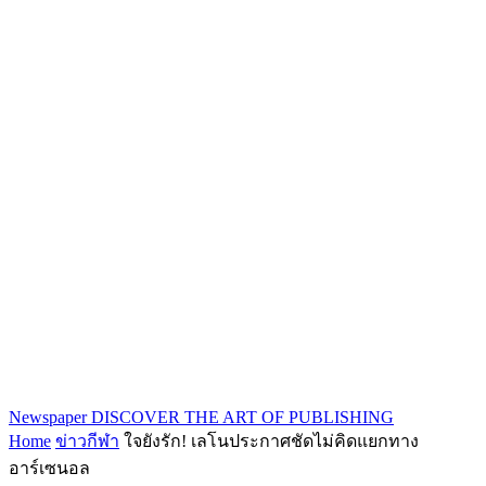
Newspaper
DISCOVER THE ART OF PUBLISHING
Home
ข่าวกีฬา
ใจยังรัก! เลโนประกาศชัดไม่คิดแยกทาง
อาร์เซนอล