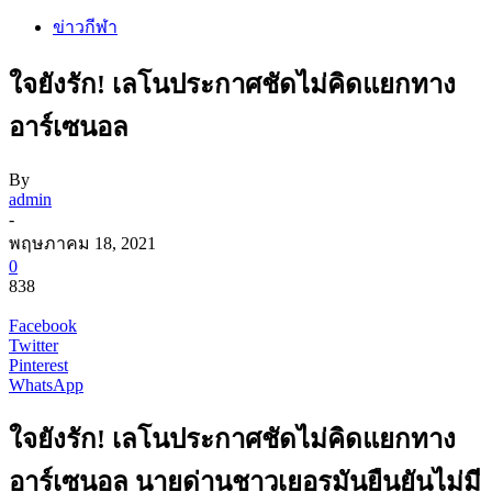
ข่าวกีฬา
ใจยังรัก! เลโนประกาศชัดไม่คิดแยกทาง
อาร์เซนอล
By
admin
-
พฤษภาคม 18, 2021
0
838
Facebook
Twitter
Pinterest
WhatsApp
ใจยังรัก! เลโนประกาศชัดไม่คิดแยกทาง
อาร์เซนอล นายด่านชาวเยอรมันยืนยันไม่มี