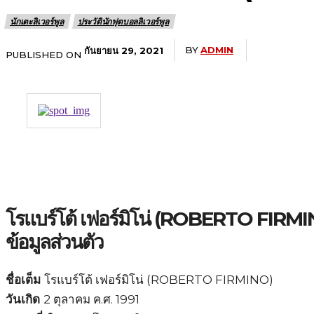
นักเตะลิเวอร์พูล
ประวัตินักฟุตบอลลิเวอร์พูล
BY
ADMIN
กันยายน 29, 2021
PUBLISHED ON
โรแบร์โต้ เฟอร์มิโน่ (ROBERTO FIRM
ข้อมูลส่วนตัว
ชื่อเต็ม
โรแบร์โต้ เฟอร์มิโน่ (ROBERTO FIRMINO)
วันเกิด
2 ตุลาคม ค.ศ. 1991