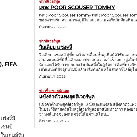
ข่าวลิเวอร์พูล
เพลง POOR SCOUSER TOMMY
เพลง Poor Scouser Tommy เพลง Poor Scouser Tommy คือ 
ของความรัก ความภาคภูมิใจ และความจงรักภักดีต่อทีมแ
กันยายน 2, 2025
ข่าวลิเวอร์พูล
วิลเลียม แชงคลี
วิลเลียม แชงคลี ผู้ที่พาสโมสรเลื่อนชั้นสู่เฟิสต์ดิวิชันแล
สกอตแลนด์ที่มีชื่อเสียงและประสบความสำเร็จอย่างสูงในป
, FIFA
นัด และได้รับการยกย่องว่าเป็นหนึ่งในผู้จัดการทีมที่ทรงอิทธิพลที่สุดของสโมสร ในฐานะนักฟุตบอล แ
(ตำแหน่งที่ปัจจุบันไม่มีแล้ว) เริ่มต้นกับ สโมสรคาร์ไลล์ยูไนเ
กันยายน 1, 2025
ข่าวซื้อ-ขายนักเตะ
แข้งค่าตัวแพงสุดลิเวอร์พูล
แข้งค่าตัวแพงสุดลิเวอร์พูล 10 นักเตะแพงสุด แข้งค่าตัวแพง
ในประวัติศาสตร์สโมสรลิเวอร์พูลอย่างเป็นทางการ หลังย้ายจาก ไบเออร์
ว่า หงส์แดง จะลงทุนครั้งนี้คุ้มค่าแค่ไหน...
 เฟอร์มิ
สิงหาคม 29, 2025
ะแชมป์
ยในเกมส์รับ