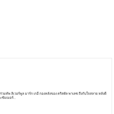
ดร่วมทัพ ลิเวอร์พูล มาร์ก เกอี กองหลังของ คริสตัล พาเลซ ถึงกับใจสลาย หลังดี
ซัมเมอร์...