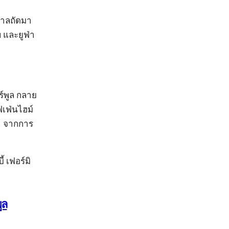
ูกาลถัดมา
พ และยูฟ่า
ร์พูล กลาย
ฟเฟ่นไฮม์
ขา จากการ
้ เฟอร์มิ
ูล