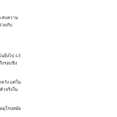
ะสบความ
ร่วมกับ
โน่ยิงไป 43
ถึงรอบชิง
ดหวัง แต่ใน
ตัวจริงใน
วยยุโรปสมัย