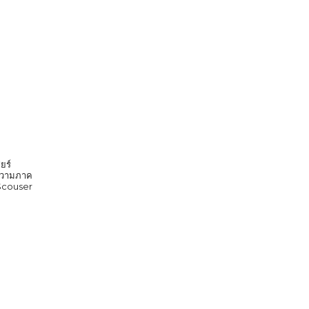
ยร์
ก ความภาค
 Scouser