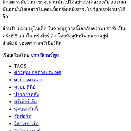
นักเตะระดับโลก เขาจะผ่านมันไปได้อย่างไม่ต้องสงสัย และก็ผม
มั่นอกมั่นใจเลยว่าในตอนบ็อกซิ่งเดย์เขาจะโชว์ลูกเซฟงามๆได้
อีก”
สำหรับ แมนฯ ยูไนเต็ด ในช่วงฤดูกาลนี้เจอกับความปราชัยเป็น
ครั้งที่ 5 แล้วใน พรีเมียร์ ลีก โดยปัจจุบันนี้พวกเขาอยู่ที่
ลำดับ 8 ของตารางพรีเมียร์ลีก
เรียบเรียงโดย
ข่าว ลิเวอร์พูล
TAGS
ข่าวฟุตบอลต่างประเทศ
ดาบิด เด เคอา
ทรอย ดีนี่ย์
ปราการหลัง
พรีเมียร์ ลีก
ฟุตบอลวันนี้
วัตฟอร์ด
วิคาเรจ โร้ด
อิสไมล่า ซาร์