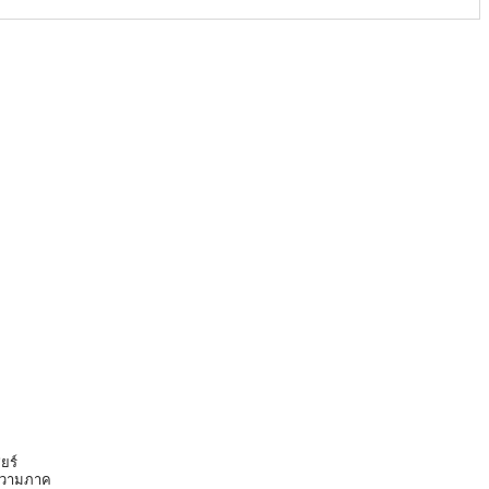
ยร์
ก ความภาค