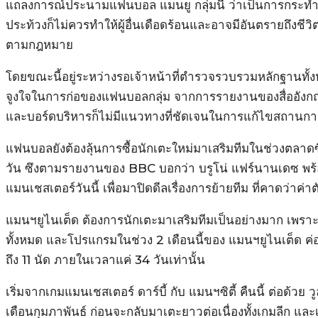
แถลงการณ์ประนามแฟนบอล แมนยู กลุ่มนี้ ว่าเป็นการกระทำที่
ประท้วงก็ไม่ควรทำให้ผู้อื่นเดือดร้อนและอาจมีอันตรายถึงชีวิต
ตามกฎหมาย
โดยขณะนี้อยู่ระหว่างรอเจ้าหน้าที่ตำรวจรวบรวมหลักฐานทั้ง
จูงใจในการก่อของแฟนบอลกลุ่ม จากการรายงานของสื่ออัง
และบอร์ดบริหารก็ไม่มีแนวทางที่ชัดเจนในการแก้ไขสถานการณ
แฟนบอลยังต้องลุ้นการซื้อนักเตะใหม่มาเสริมทีมในช่วงตลาดซื
วัน ซึงตามรายงานของ BBC บอกว่า บรูโน่ แฟร์นานเดซ พร้อม
แมนเชสเตอร์วันนี้ เพื่อมาปิดดีลเรื่องการย้ายทีม ที่คาดว่าค่าตั
แมนฯยูไนเต็ด ต้องการนักเตะมาเสริมทีมเป็นอย่างมาก เพรา
ทั้งหมด และโปรแกรมในช่วง 2 เดือนนี้ของ แมนฯยูไนเต็ด ค่อน
ถึง 11 นัด ภายในเวลาแค่ 34 วันเท่านั้น
เริ่มจากเกมแมนเชสเตอร์ ดาร์บี้ กับ แมนฯซิตี้ คืนนี้ ต่อด้วย ว
เดือนกุมภาพันธ์ ก่อนจะกลับมาเตะยาวต่อเนื่องทั้งเกมลีก และเ