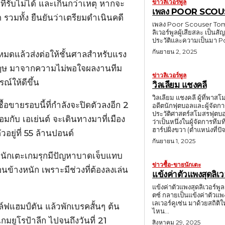
ข่าวลิเวอร์พูล
รับไม่ได้ และเกินกว่าเหตุ หากจะ
เพลง POOR SCO
 รวมทั้ง ยืนยันว่าเตรียมดำเนินคดี
เพลง Poor Scouser Tomm
ลิเวอร์พูลผู้เสียสละ เป็
ประวัติและความเป็นมา 
กันยายน 2, 2025
หมดแล้วส่งต่อให้ชั้นศาลสำหรับแรง
กฤษ มาจากความไม่พอใจผลงานทีม
ข่าวลิเวอร์พูล
์ให้ดีขึ้น
วิลเลียม แชงคลี
วิลเลียม แชงคลี ผู้ที่พาสโม
้อขายรอบนี้ที่กำลังจะปิดตัวลงอีก 2
อดีตนักฟุตบอลและผู้จัดก
ประวัติศาสตร์สโมสรฟุตบอ
กับ เอเย่นต์ จะเดินทางมาที่เมือง
ว่าเป็นหนึ่งในผู้จัดการทีมที่ทรงอิทธิพลที่สุ
ฮาร์ปฝั่งขวา (ตำแหน่งที่ปัจ
วอยู่ที่ 55 ล้านปอนด์
กันยายน 1, 2025
ะนักเตะเกมรุกมีปัญหาบาดเจ็บแทบ
ข่าวซื้อ-ขายนักเตะ
ข้างหนัก เพราะมีช่วงที่ต้องลงเล่น
แข้งค่าตัวแพงสุดลิเว
แข้งค่าตัวแพงสุดลิเวอร์พู
ตซ์ กลายเป็นแข้งค่าตัวแพ
เลเวอร์คูเซ่น มาด้วยสถิติใหม่ 116 ล้านปอนด์ แต่ก่อนที่จะได้เ
ูล์ฟแฮมป์ตัน แล้วพักเบรคสั้นๆ ต้น
ไหน...
กมยูโรป้าลีก ไปจนถึงวันที่ 21
สิงหาคม 29, 2025