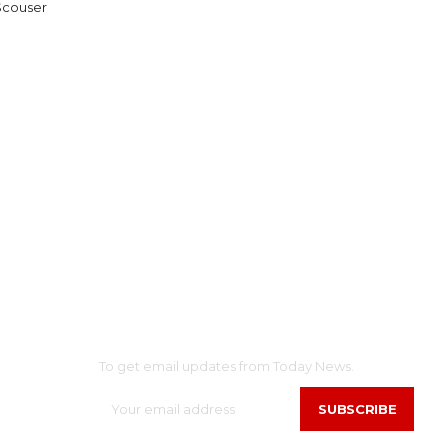
 Scouser
SUBSCRIBE
AINMENT
To get email updates from Today News.
SUBSCRIBE
N