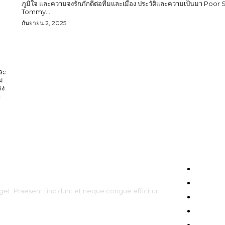
ภูมิใจ และความจงรักภักดีต่อทีมและเมือง ประวัติและความเป็นมา Poor
Tommy...
กันยายน 2, 2025
และ
ม
รง
HOME
ENTERT
get. Praesent tincidunt et neque congue efficitur.
CELEBS
FASHIO