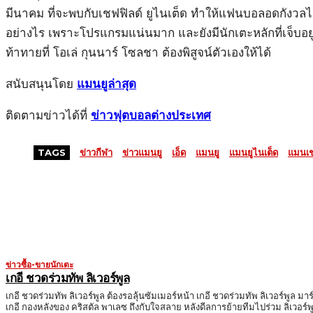
มีนาคม ที่จะพบกับเชฟฟิลด์ ยูไนเต็ด ทำให้แฟนบอลอดกังวลไม่ไ
อย่างไร เพราะโปรแกรมแน่นมาก และยังมีนักเตะหลักที่เจ็บอยู
ท้าทายที่ โอเล่ กุนนาร์ โซลชา ต้องพิสูจน์ตัวเองให้ได้
สนับสนุนโดย
แมนยูล่าสุด
ติดตามข่าวได้ที่
ข่าวฟุตบอลต่างประเทศ
TAGS
ข่าวกีฬา
ข่าวแมนยู
เอ็ด
แมนยู
แมนยูไนเต็ด
แมนเช
MORE LIKE THIS
ข่าวซื้อ-ขายนักเตะ
เกอี ชวดร่วมทัพ ลิเวอร์พูล
เกอี ชวดร่วมทัพ ลิเวอร์พูล ต้องรอลุ้นซัมเมอร์หน้า เกอี ชวดร่วมทัพ ลิเวอร์พูล มาร
เกอี กองหลังของ คริสตัล พาเลซ ถึงกับใจสลาย หลังดีลการย้ายทีมไปร่วม ลิเวอร์พ