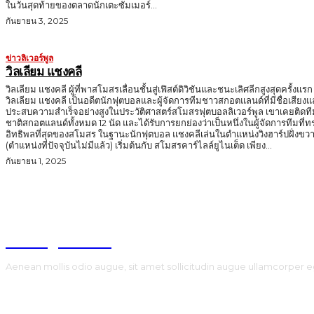
ในวันสุดท้ายของตลาดนักเตะซัมเมอร์...
กันยายน 3, 2025
ข่าวลิเวอร์พูล
วิลเลียม แชงคลี
วิลเลียม แชงคลี ผู้ที่พาสโมสรเลื่อนชั้นสู่เฟิสต์ดิวิชันและชนะเลิศลีกสูงสุดครั้งแรก
วิลเลียม แชงคลี เป็นอดีตนักฟุตบอลและผู้จัดการทีมชาวสกอตแลนด์ที่มีชื่อเสียง
ประสบความสำเร็จอย่างสูงในประวัติศาสตร์สโมสรฟุตบอลลิเวอร์พูล เขาเคยติดที
ชาติสกอตแลนด์ทั้งหมด 12 นัด และได้รับการยกย่องว่าเป็นหนึ่งในผู้จัดการทีมที่ท
อิทธิพลที่สุดของสโมสร ในฐานะนักฟุตบอล แชงคลีเล่นในตำแหน่งวิงฮาร์ปฝั่งขวา
(ตำแหน่งที่ปัจจุบันไม่มีแล้ว) เริ่มต้นกับ สโมสรคาร์ไลล์ยูไนเต็ด เพียง...
กันยายน 1, 2025
TodayNews
Aenean mollis odio augue, sit amet sollicitudin augue ullamcorper e