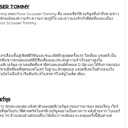
USER TOMMY
y เพลง Poor Scouser Tommy คือ เพลงเชียร์ลิเวอร์พูลที่เล่าถึงชายชาว
นสัญลักษณ์ของความรัก ความภาคภูมิใจ และความจงรักภักดีต่อทีมและเมือง
Poor Scouser Tommy...
สรเลื่อนชั้นสู่เฟิสต์ดิวิชันและชนะเลิศลีกสูงสุดครั้งแรก วิลเลียม แชงคลี เป็น
ารทีมชาวสกอตแลนด์ที่มีชื่อเสียงและประสบความสำเร็จอย่างสูงใน
ลลิเวอร์พูล เขาเคยติดทีมชาติสกอตแลนด์ทั้งหมด 12 นัด และได้รับการยกย่อง
ดของสโมสร ในฐานะนักฟุตบอล แชงคลีเล่นในตำแหน่งวิง
จุบันไม่มีแล้ว) เริ่มต้นกับ สโมสรคาร์ไลล์ยูไนเต็ด เพียง...
อร์พูล
ล 10 นักเตะแพงสุด แข้งค่าตัวแพงสุดลิเวอร์พูล ก่อนการมาของ ฟลอเรียน เวียร์
งที่สุดในประวัติศาสตร์สโมสรลิเวอร์พูลอย่างเป็นทางการ หลังย้ายจาก ไบเออร์
ห็นว่า หงส์แดง จะลงทุนครั้งนี้คุ้มค่าแค่