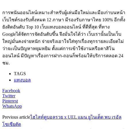
การพนันออนไลน์เหมาะสำหรับผู้เล่นมือใหม่และมือเก่าบนหน้า
เว็บไซต์รองรับทั้งหมด 12 ภาษา มีรองรับภาษาไทย 100% อีกทั้ง
ยังติดอันดับ Top 10 เว็บแทงบอลออนไลน์ ที่ดีที่สุด ที่ทาง
Googleได้จัดการจัดอันดับขึ้น จึงมั่นใจได้ว่า เว็บเรานั้นเป็นเว็บ
ใหญ่มั่นคงจ่ายหนัก จ่ายจริงเอาใจใส่ทุกเรื่องทุกรายละเอียดไม่
ว่าจะเป็นปัญหาหยุมหยิม ตั้งแต่การเข้าใช้งานหรือคาสิโน
ออนไลน์ มีปัญหาเรื่องการฝาก-ถอนก็พร้อมให้บริการตลอด 24
ชม.
TAGS
แทงบอล
Facebook
Twitter
Pinterest
WhatsApp
Previous article
ไฮไลท์ดูบอลรวย x UEL แมน ยูไนเต็ด พบ เรอัล
โซเซียดัด