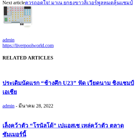
Next article
ควรถอดใจ! มาเน ยกธงขาวลิเวอร์พูลหมดลุ้นแชมป์
admin
https://liverpoolworld.com
RELATED ARTICLES
ประเดิมนัดแรก “ช้างศึก U23” ฟัด เวียดนาม ชิงแชมป์
เอเชีย
admin
-
มีนาคม 28, 2022
เล็งคว้าตัว “โรนัลโด้” เปแอสเช เหล่คว้าตัว ตลาด
ซัมเมอร์นี้