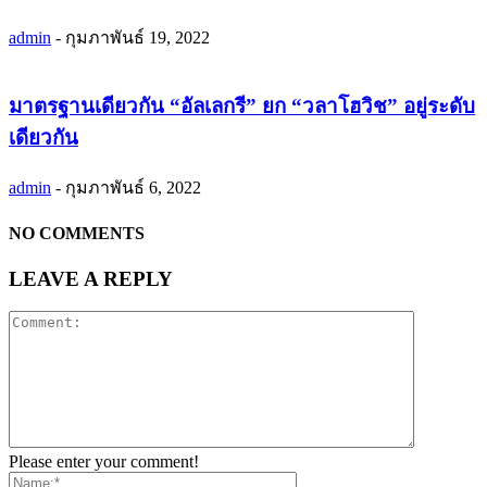
admin
-
กุมภาพันธ์ 19, 2022
มาตรฐานเดียวกัน “อัลเลกรี” ยก “วลาโฮวิช” อยู่ระดับ
เดียวกัน
admin
-
กุมภาพันธ์ 6, 2022
NO COMMENTS
LEAVE A REPLY
Please enter your comment!