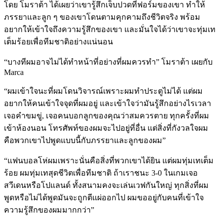
โดย โมราต้า ได้เผยว่าเขารู้สึกเจ็บปวดที่ฟอร์มของเขา ทำให้
ภรรยาและลูก ๆ ของเขาโดนตามคุกคามถึงชีวิตจริง พร้อม
อยากให้เข้าใจถึงความรู้สึกของเขา และมั่นใจได้ว่าเขาจะทุ่มเท
เต็มร้อยเพื่อทีมชาติอย่างแน่นอน
“บางทีผมอาจไม่ได้ทำหน้าที่อย่างที่ผมควรทำ” โมราต้า เผยกับ
Marca
“ผมเข้าใจนะที่ผมโดนวิจารณ์เพราะผมทำประตูไม่ได้ แต่ผม
อยากให้คนเข้าใจจุดที่ผมอยู่ และเข้าใจว่ามันรู้สึกอย่างไรเวลา
เจอคำขมขู่, เจอคนบอกลูกของคุณว่าสมควรตาย ทุกครั้งที่ผม
เข้าห้องนอน โทรศัพท์ของผมจะไปอยู่ที่อื่น แต่สิ่งที่กังวลใจผม
คือพวกเขาไปพูดแบบนี้กับภรรยาและลูกของผม”
“แฟนบอลโห่ผมเพราะนั่นคือสิ่งที่พวกเขาได้ยิน แต่ผมทุ่มเทเต็ม
ร้อย ผมทุ่มเทสุดชีวิตเพื่อทีมชาติ ถ้าเราชนะ 3-0 ในเกมเจอ
สวีเดนหรือโปแลนด์ ทั้งสนามคงจะเล่นเวฟกันใหญ่ ทุกสิ่งที่ผม
พูดหรือไม่ได้พูดมันจะถูกตีแผ่ออกไป ผมขออยู่กับคนที่เข้าใจ
ความรู้สึกของผมมากกว่า”