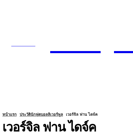
Today
SUBSCRIBE
ENTERTA
HOME
หน้าแรก
ประวัตินักฟุตบอลลิเวอร์พูล
เวอร์จิล ฟาน ไดจ์ค
เวอร์จิล ฟาน ไดจ์ค