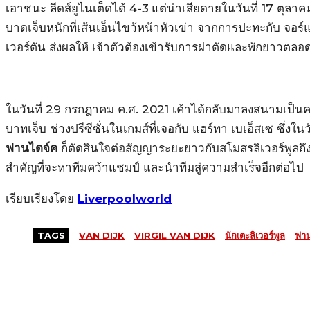
เอาชนะ ลีดส์ยูไนเต็ดได้ 4-3
แต่น่าเสียดายในวันที่ 17 ตุลา
บาดเจ็บหนักที่เส้นเอ็นไขว้หน้าหัวเข่า จากการปะทะกับ จอร์
เวอร์ตัน ส่งผลให้ เจ้าตัวต้องเข้ารับการผ่าตัดและพักยาวตลอด
ในวันที่ 29 กรกฎาคม ค.ศ. 2021 เค้าได้กลับมาลงสนามเป็น
บาทเจ็บ ช่วงปรีซีซั่นในเกมส์ที่เจอกับ แฮร์ทา เบเอ็สเซ ซึ่งใน
ฟานไดจ์ค
ก็ตัดสินใจต่อสัญญาระยะยาวกับสโมสรลิเวอร์พูลถึง
สำคัญที่จะหาทีมคว้าแชมป์ และนำทีมสู่ความสำเร็จอีกต่อไป
เรียบเรียงโดย
Liverpoolworld
TAGS
VAN DIJK
VIRGIL VAN DIJK
นักเตะลิเวอร์พูล
ฟาน
MORE LIKE THIS