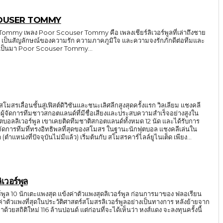
COUSER TOMMY
ommy เพลง Poor Scouser Tommy คือ เพลงเชียร์ลิเวอร์พูลที่เล่าถึงชาย
สละ เป็นสัญลักษณ์ของความรัก ความภาคภูมิใจ และความจงรักภักดีต่อทีมและ
มเป็นมา Poor Scouser Tommy...
าสโมสรเลื่อนชั้นสู่เฟิสต์ดิวิชันและชนะเลิศลีกสูงสุดครั้งแรก วิลเลียม แชงคลี
ผู้จัดการทีมชาวสกอตแลนด์ที่มีชื่อเสียงและประสบความสำเร็จอย่างสูงใน
ตบอลลิเวอร์พูล เขาเคยติดทีมชาติสกอตแลนด์ทั้งหมด 12 นัด และได้รับการ
ที่ทรงอิทธิพลที่สุดของสโมสร ในฐานะนักฟุตบอล แชงคลีเล่นใน
(ตำแหน่งที่ปัจจุบันไม่มีแล้ว) เริ่มต้นกับ สโมสรคาร์ไลล์ยูไนเต็ด เพียง...
ิเวอร์พูล
ร์พูล 10 นักเตะแพงสุด แข้งค่าตัวแพงสุดลิเวอร์พูล ก่อนการมาของ ฟลอเรียน
งค่าตัวแพงที่สุดในประวัติศาสตร์สโมสรลิเวอร์พูลอย่างเป็นทางการ หลังย้ายจาก
ล้านปอนด์ แต่ก่อนที่จะได้เห็นว่า หงส์แดง จะลงทุนครั้งนี้