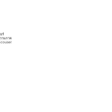
ยร์
ก ความภาค
 Scouser