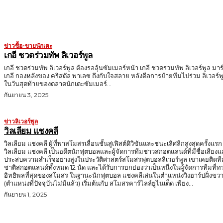
ข่าวซื้อ-ขายนักเตะ
เกอี ชวดร่วมทัพ ลิเวอร์พูล
เกอี ชวดร่วมทัพ ลิเวอร์พูล ต้องรอลุ้นซัมเมอร์หน้า เกอี ชวดร่วมทัพ ลิเวอร์พูล มาร
เกอี กองหลังของ คริสตัล พาเลซ ถึงกับใจสลาย หลังดีลการย้ายทีมไปร่วม ลิเวอร์พ
ในวันสุดท้ายของตลาดนักเตะซัมเมอร์...
กันยายน 3, 2025
ข่าวลิเวอร์พูล
วิลเลียม แชงคลี
วิลเลียม แชงคลี ผู้ที่พาสโมสรเลื่อนชั้นสู่เฟิสต์ดิวิชันและชนะเลิศลีกสูงสุดครั้งแรก
วิลเลียม แชงคลี เป็นอดีตนักฟุตบอลและผู้จัดการทีมชาวสกอตแลนด์ที่มีชื่อเสียง
ประสบความสำเร็จอย่างสูงในประวัติศาสตร์สโมสรฟุตบอลลิเวอร์พูล เขาเคยติดที
ชาติสกอตแลนด์ทั้งหมด 12 นัด และได้รับการยกย่องว่าเป็นหนึ่งในผู้จัดการทีมที่ท
อิทธิพลที่สุดของสโมสร ในฐานะนักฟุตบอล แชงคลีเล่นในตำแหน่งวิงฮาร์ปฝั่งขวา
(ตำแหน่งที่ปัจจุบันไม่มีแล้ว) เริ่มต้นกับ สโมสรคาร์ไลล์ยูไนเต็ด เพียง...
กันยายน 1, 2025