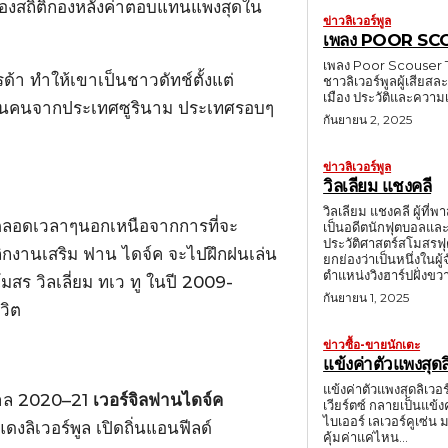
ครองสถิติกองหลังค่าตอบแทนแพงสุดใน
ข่าวลิเวอร์พูล
เพลง POOR S
เพลง Poor Scouser T
รด้า ทำให้เขาเป็นชาวดัทช์ตั้งแต่
ชาวลิเวอร์พูลผู้เสีย
เมือง ประวัติและควา
็นคนจากประเทศซูรินาม ประเทศรอบๆ
กันยายน 2, 2025
ข่าวลิเวอร์พูล
วิลเลียม แชงคลี
วิลเลียม แชงคลี ผู้ที่พ
าตลอดเวลาๆนอกเหนือจากการที่จะ
เป็นอดีตนักฟุตบอลและ
ประวัติศาสตร์สโมสรฟุ
ลิกงานเสริม ฟาน ไดจ์ค จะไปฝึกฝนเล่น
ยกย่องว่าเป็นหนึ่งในผู้จัดการทีม
ตำแหน่งวิงฮาร์ปฝั่งขวา 
มสร วิลเลี่ยม ทเว ทู ในปี 2009-
กันยายน 1, 2025
วิต
ข่าวซื้อ-ขายนักเตะ
แข้งค่าตัวแพงสุดล
แข้งค่าตัวแพงสุดลิเวอ
ดูกาล 2020–21
เวอร์จิลฟานไดจ์ค
เวียร์ตซ์ กลายเป็นแข้
ไบเออร์ เลเวอร์คูเซ่น มาด้วยสถิติใหม่ 116 
งลิเวอร์พูล เปิดถิ่นแอนฟีลด์
คุ้มค่าแค่ไหน...