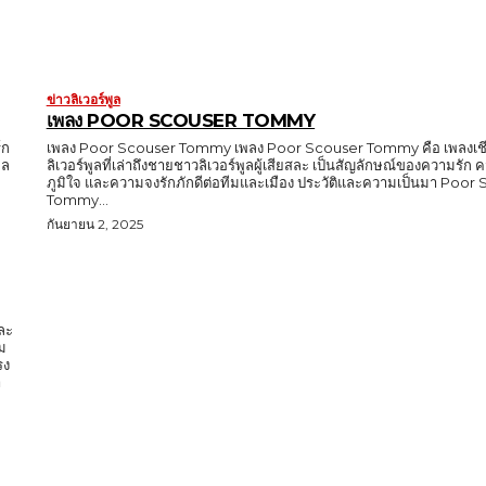
ข่าวลิเวอร์พูล
เพลง POOR SCOUSER TOMMY
์ก
เพลง Poor Scouser Tommy เพลง Poor Scouser Tommy คือ เพลงเชี
ูล
ลิเวอร์พูลที่เล่าถึงชายชาวลิเวอร์พูลผู้เสียสละ เป็นสัญลักษณ์ของความรั
ภูมิใจ และความจงรักภักดีต่อทีมและเมือง ประวัติและความเป็นมา Poor
Tommy...
กันยายน 2, 2025
และ
ม
รง