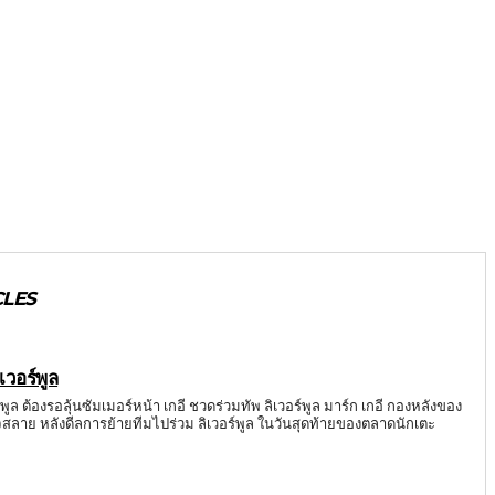
CLES
เวอร์พูล
์พูล ต้องรอลุ้นซัมเมอร์หน้า เกอี ชวดร่วมทัพ ลิเวอร์พูล มาร์ก เกอี กองหลังของ
ใจสลาย หลังดีลการย้ายทีมไปร่วม ลิเวอร์พูล ในวันสุดท้ายของตลาดนักเตะ