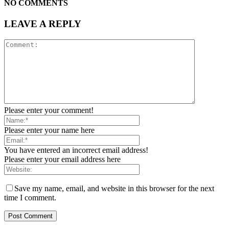
NO COMMENTS
LEAVE A REPLY
Please enter your comment!
Please enter your name here
You have entered an incorrect email address!
Please enter your email address here
Save my name, email, and website in this browser for the next
time I comment.