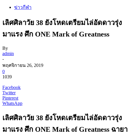
ข่าวกีฬา
เลิศศิลาวัย 38 ยังโหดเตรียมไล่อัดดาวรุ่ง
มาแรง ศึก ONE Mark of Greatness
By
admin
-
พฤศจิกายน 26, 2019
0
1039
Facebook
Twitter
Pinterest
WhatsApp
เลิศศิลาวัย 38 ยังโหดเตรียมไล่อัดดาวรุ่ง
มาแรง ศึก ONE Mark of Greatness ฉายา