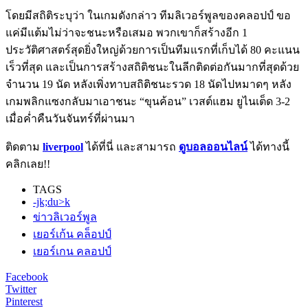
โดยมีสถิติระบุว่า ในเกมดังกล่าว ทีมลิเวอร์พูลของคลอปป์ ขอ
แค่มีแต้มไม่ว่าจะชนะหรือเสมอ พวกเขาก็สร้างอีก 1
ประวัติศาสตร์สุดยิ่งใหญ่ด้วยการเป็นทีมแรกที่เก็บได้ 80 คะแนน
เร็วที่สุด และเป็นการสร้างสถิติชนะในลีกติดต่อกันมากที่สุดด้วย
จำนวน 19 นัด หลังเพิ่งทาบสถิติชนะรวด 18 นัดไปหมาดๆ หลัง
เกมพลิกแซงกลับมาเอาชนะ “ขุนค้อน” เวสต์แฮม ยูไนเต็ด 3-2
เมื่อค่ำคืนวันจันทร์ที่ผ่านมา
ติดตาม
liverpool
ได้ที่นี่ และสามารถ
ดูบอลออนไลน์
ได้ทางนี้
คลิกเลย!!
TAGS
-jk;du>k
ข่าวลิเวอร์พูล
เยอร์เก้น คล็อปป์
เยอร์เกน คลอปป์
Facebook
Twitter
Pinterest