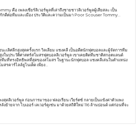
อ เพลงเชียร์ลิเวอร์พูลที่เล่าถึงชายชาวลิเวอร์พูลผู้เสียสละ เป็น
ักดีต่อทีมและเมือง ประวัติและความเป็นมา Poor Scouser Tommy...
และชนะเลิศลีกสูงสุดครั้งแรก วิลเลียม แชงคลี เป็นอดีตนักฟุตบอลและผู้จัดการทีม
สูงในประวัติศาสตร์สโมสรฟุตบอลลิเวอร์พูล เขาเคยติดทีมชาติสกอตแลนด์
ุดของสโมสร ในฐานะนักฟุตบอล แชงคลีเล่นในตำแหน่ง
สโมสรคาร์ไลล์ยูไนเต็ด เพียง...
แพงสุดลิเวอร์พูล ก่อนการมาของ ฟลอเรียน เวียร์ตซ์ กลายเป็นแข้งค่าตัวแพง
ยจาก ไบเออร์ เลเวอร์คูเซ่น มาด้วยสถิติใหม่ 116 ล้านปอนด์ แต่ก่อนที่จะ