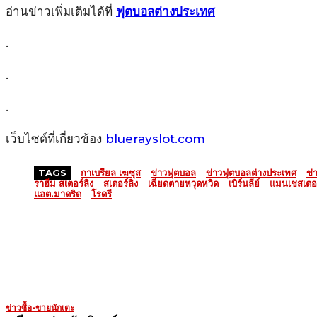
อ่านข่าวเพิ่มเติมได้ที่
ฟุตบอลต่างประเทศ
.
.
.
เว็บไซต์ที่เกี่ยวข้อง
bluerayslot.com
TAGS
กาเบรียล เฆซุส
ข่าวฟุตบอล
ข่าวฟุตบอลต่างประเทศ
ข่
ราฮีม สเตอร์ลิง
สเตอร์ลิง
เฉียดตายหวุดหวิด
เบิร์นลีย์
แมนเชสเตอร์
แอต.มาดริด
โรดรี
MORE LIKE THIS
ข่าวซื้อ-ขายนักเตะ