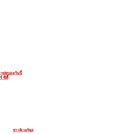
าวฟุตบอลวันนี้
 ซิตี้
ข่าวลิเวอร์พูล