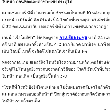
ใบหน้า ก่อนที่จะเสยตาข่ายเข้าประตูไป
แมนเชสเตอร์ ซิตี้ สามารถเก็บชัยชนะเป็นเกมที่ 10 หลังจากบ
กระหน่ำ เบิร์นลีย์ ถึงเทิร์ฟมัวร์ 4-1 ขยับขึ้นรองผู้นำพรีเมียร์ล
มี 32 คะแนนเท่ากับ เลสเตอร์ ซิตี้ แต่ว่าแข่งขันมากกว่าอยู่ 1
เกมนี้ “เรือใบสีฟ้า” ได้ประตูจาก
กาเบรียล เฆซุส
นาที 24 และ
ดรี นาที 68 และก็ทิ้งห่างเป็น 4-0 จาก ริยาด มาห์เรซ นาที 8
เป็น ร็อบบี้ เบรดี้ จะยิงตีไข่แตกให้เจ้าถิ่นเป็น 1-4
หลังจากจบเกม สเตอร์ลิง ได้ทวีตใจความผ่านทวิตเตอร์ส่วนตั
จริงๆที่ไม่โดนลูกยิงราวกับจรวดนำวิถีของ โรดรี อัดเข้าที่บริ
ใบหน้า ก่อนที่จะเป็นลูกยิงขึ้นนำ 3-0
“โชคดีที่ โรดรี ยิงไม่โดนหน้าผม ไม่งั้นผมอาจกลับจาไมก้าด้
แน่นอน(ร่องรอยบอลที่หน้า)” ปีกกลุ่มชาติอังกฤษทวีตข้อมควา
โมจิหัวเราะน้ำตาเล็ด