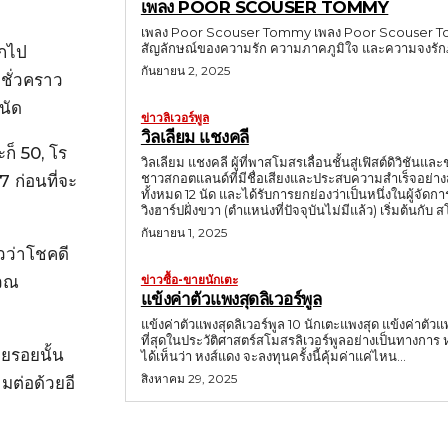
เพลง POOR SCOUSER TOMMY
เพลง Poor Scouser Tommy เพลง Poor Scouser Tommy คื
สัญลักษณ์ของความรัก ความภาคภูมิใจ และความจงรักภ
ุกไป
กันยายน 2, 2025
ีกชั่วคราว
 นัด
ข่าวลิเวอร์พูล
วิลเลียม แชงคลี
ก็ 50, โร
วิลเลียม แชงคลี ผู้ที่พาสโมสรเลื่อนชั้นสู่เฟิสต์ดิวิชัน
ชาวสกอตแลนด์ที่มีชื่อเสียงและประสบความสำเร็จอย่าง
7 ก่อนที่จะ
ทั้งหมด 12 นัด และได้รับการยกย่องว่าเป็นหนึ่งในผู้จัดการทีมที่ทรงอิทธิพลที่ส
วิงฮาร์ปฝั่งขวา (ตำแหน่งที่ปัจจุบันไม่มีแล้ว) เริ่มต้นกับ 
กันยายน 1, 2025
วว่าโชคดี
ข่าวซื้อ-ขายนักเตะ
เวณ
แข้งค่าตัวแพงสุดลิเวอร์พูล
แข้งค่าตัวแพงสุดลิเวอร์พูล 10 นักเตะแพงสุด แข้งค่าตัว
ที่สุดในประวัติศาสตร์สโมสรลิเวอร์พูลอย่างเป็นทางการ หลังย้า
วยรอยนั้น
ได้เห็นว่า หงส์แดง จะลงทุนครั้งนี้คุ้มค่าแค่ไหน...
สิงหาคม 29, 2025
มต่อด้วยอี