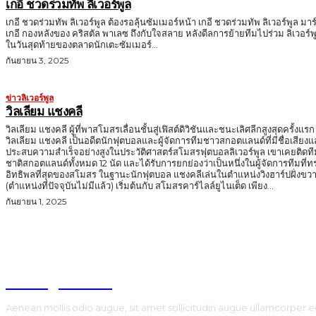
เกอี ชวดร่วมทัพ ลิเวอร์พูล
เกอี ชวดร่วมทัพ ลิเวอร์พูล ต้องรอลุ้นซัมเมอร์หน้า เกอี ชวดร่วมทัพ ลิเวอร์พูล มาร
เกอี กองหลังของ คริสตัล พาเลซ ถึงกับใจสลาย หลังดีลการย้ายทีมไปร่วม ลิเวอร์พ
ในวันสุดท้ายของตลาดนักเตะซัมเมอร์...
กันยายน 3, 2025
ข่าวลิเวอร์พูล
วิลเลียม แชงคลี
วิลเลียม แชงคลี ผู้ที่พาสโมสรเลื่อนชั้นสู่เฟิสต์ดิวิชันและชนะเลิศลีกสูงสุดครั้งแรก
วิลเลียม แชงคลี เป็นอดีตนักฟุตบอลและผู้จัดการทีมชาวสกอตแลนด์ที่มีชื่อเสียง
ประสบความสำเร็จอย่างสูงในประวัติศาสตร์สโมสรฟุตบอลลิเวอร์พูล เขาเคยติดที
ชาติสกอตแลนด์ทั้งหมด 12 นัด และได้รับการยกย่องว่าเป็นหนึ่งในผู้จัดการทีมที่ท
อิทธิพลที่สุดของสโมสร ในฐานะนักฟุตบอล แชงคลีเล่นในตำแหน่งวิงฮาร์ปฝั่งขวา
(ตำแหน่งที่ปัจจุบันไม่มีแล้ว) เริ่มต้นกับ สโมสรคาร์ไลล์ยูไนเต็ด เพียง...
กันยายน 1, 2025
TodayNews
Aenean mollis odio augue, sit amet sollicitudin augue ullamcorper e