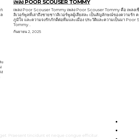
เพลง POOR SCOUSER TOMMY
์ก
เพลง Poor Scouser Tommy เพลง Poor Scouser Tommy คือ เพลงเชี
ูล
ลิเวอร์พูลที่เล่าถึงชายชาวลิเวอร์พูลผู้เสียสละ เป็นสัญลักษณ์ของความรั
ภูมิใจ และความจงรักภักดีต่อทีมและเมือง ประวัติและความเป็นมา Poor
Tommy...
กันยายน 2, 2025
และ
ม
รง
HOME
ENTERT
get. Praesent tincidunt et neque congue efficitur.