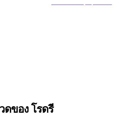
MY ACCOUNT
GOT A TIP? CALL (777) 625-7647
MORE
TRAVEL
รวดของ โรดรี