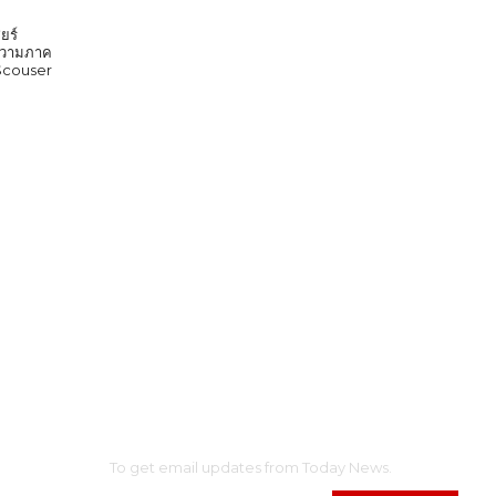
ยร์
ก ความภาค
 Scouser
SUBSCRIBE
AINMENT
To get email updates from Today News.