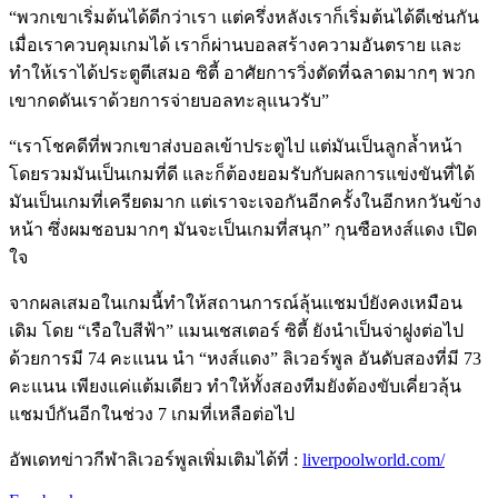
“พวกเขาเริ่มต้นได้ดีกว่าเรา แต่ครึ่งหลังเราก็เริ่มต้นได้ดีเช่นกัน
เมื่อเราควบคุมเกมได้ เราก็ผ่านบอลสร้างความอันตราย และ
ทำให้เราได้ประตูตีเสมอ ซิตี้ อาศัยการวิ่งตัดที่ฉลาดมากๆ พวก
เขากดดันเราด้วยการจ่ายบอลทะลุแนวรับ”
“เราโชคดีที่พวกเขาส่งบอลเข้าประตูไป แต่มันเป็นลูกล้ำหน้า
โดยรวมมันเป็นเกมที่ดี และก็ต้องยอมรับกับผลการแข่งขันที่ได้
มันเป็นเกมที่เครียดมาก แต่เราจะเจอกันอีกครั้งในอีกหกวันข้าง
หน้า ซึ่งผมชอบมากๆ มันจะเป็นเกมที่สนุก” กุนซือหงส์แดง เปิด
ใจ
จากผลเสมอในเกมนี้ทำให้สถานการณ์ลุ้นแชมป์ยังคงเหมือน
เดิม โดย “เรือใบสีฟ้า” แมนเชสเตอร์ ซิตี้ ยังนำเป็นจ่าฝูงต่อไป
ด้วยการมี 74 คะแนน นำ “หงส์แดง” ลิเวอร์พูล อันดับสองที่มี 73
คะแนน เพียงแค่แต้มเดียว ทำให้ทั้งสองทีมยังต้องขับเคี่ยวลุ้น
แชมป์กันอีกในช่วง 7 เกมที่เหลือต่อไป
อัพเดทข่าวกีฬาลิเวอร์พูลเพิ่มเติมได้ที่ :
liverpoolworld.com/