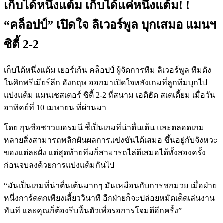
เก็บได้หนึ่งแต้ม เก็บได้แค่หนึ่งแต้ม! !
“คล็อปป์” เปิดใจ ลิเวอร์พูล บุกเสมอ แมนฯ
ซิตี้ 2-2
เก็บได้หนึ่งแต้ม เยอร์เก้น คล็อปป์ ผู้จัดการทีม ลิเวอร์พูล ทีมดัง
ในศึกพรีเมียร์ลีก อังกฤษ ออกมาเปิดใจหลังเกมที่ลูกทีมบุกไป
แบ่งแต้ม แมนเชสเตอร์ ซิตี้ 2-2 ที่สนาม เอติฮัด สเตเดี้ยม เมื่อวัน
อาทิคย์ที่ 10 เมษายน ที่ผ่านมา
โดย กุนซือชาวเยอรมนี ชี้เป็นเกมที่น่าตื่นเต้น และตลอดเกม
หลายสิ่งสามารถพลิกผันผลการแข่งขันได้เสมอ ขึ้นอยู่กับจังหวะ
ของแต่ละฝั่ง แต่สุดท้ายทีมก็สามารถไล่ตีเสมอได้ทั้งสองครั้ง
ก่อนจบลงด้วยการแบ่งแต้มกันไป
“มันเป็นเกมที่น่าตื่นเต้นมากๆ มันเหมือนกับการชกมวย เมื่อฝ่าย
หนึ่งการ์ดตกเพียงเสี้ยววินาที อีกฝ่ายก็จะปล่อยหมัดเด็ดเล่นงาน
ทันที และคุณก็ต้องรีบฟื้นตัวเพื่อรอการโจมตีอีกครั้ง”