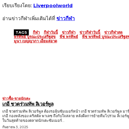
เรียบเรียงโดย:
Liverpoolworld
อ่านข่าวกีฬาเพิ่มเติมได้ที่
ข่าวกีฬา
TAGS
กีฬา
กีฬาวันนี้
ข่าวกีฬา
ข่าวกีฬาวันนี้
ข่าวกีฬาสด
พรทิพย์ บูรณะประเสริฐสุข
พีช พรทิพย์
พีช พรทิพย์ บูรณะประเสริฐสุ
มูนา เบญญาภา เอี่ยมสอาด
MORE LIKE THIS
ข่าวซื้อ-ขายนักเตะ
เกอี ชวดร่วมทัพ ลิเวอร์พูล
เกอี ชวดร่วมทัพ ลิเวอร์พูล ต้องรอลุ้นซัมเมอร์หน้า เกอี ชวดร่วมทัพ ลิเวอร์พูล มาร
เกอี กองหลังของ คริสตัล พาเลซ ถึงกับใจสลาย หลังดีลการย้ายทีมไปร่วม ลิเวอร์พ
ในวันสุดท้ายของตลาดนักเตะซัมเมอร์...
กันยายน 3, 2025