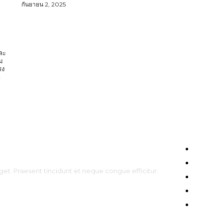
กันยายน 2, 2025
และ
ม
รง
HOME
ENTERT
get. Praesent tincidunt et neque congue efficitur.
CELEBS
FASHIO
TRAVEL