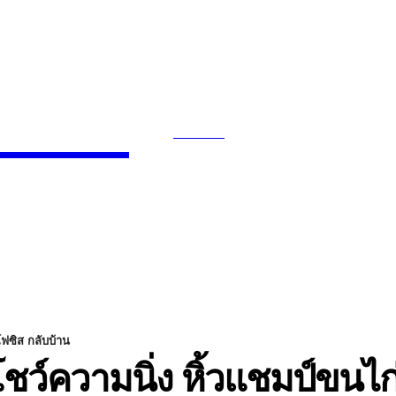
News
SEARCH
INMENT
CELEBS
FASHION
โฟซิส กลับบ้าน
โชว์ความนิ่ง หิ้วแชมป์ขนไก