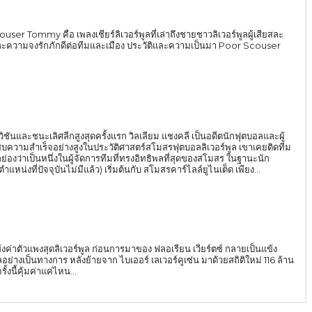
 Tommy คือ เพลงเชียร์ลิเวอร์พูลที่เล่าถึงชายชาวลิเวอร์พูลผู้เสียสละ
ะความจงรักภักดีต่อทีมและเมือง ประวัติและความเป็นมา Poor Scouser
์ดิวิชันและชนะเลิศลีกสูงสุดครั้งแรก วิลเลียม แชงคลี เป็นอดีตนักฟุตบอลและผู้
สบความสำเร็จอย่างสูงในประวัติศาสตร์สโมสรฟุตบอลลิเวอร์พูล เขาเคยติดทีม
าเป็นหนึ่งในผู้จัดการทีมที่ทรงอิทธิพลที่สุดของสโมสร ในฐานะนัก
หน่งที่ปัจจุบันไม่มีแล้ว) เริ่มต้นกับ สโมสรคาร์ไลล์ยูไนเต็ด เพียง...
ข้งค่าตัวแพงสุดลิเวอร์พูล ก่อนการมาของ ฟลอเรียน เวียร์ตซ์ กลายเป็นแข้ง
อย่างเป็นทางการ หลังย้ายจาก ไบเออร์ เลเวอร์คูเซ่น มาด้วยสถิติใหม่ 116 ล้าน
รั้งนี้คุ้มค่าแค่ไหน...