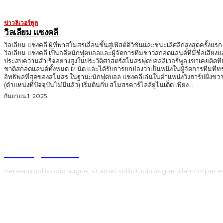
ข่าวลิเวอร์พูล
วิลเลียม แชงคลี
วิลเลียม แชงคลี ผู้ที่พาสโมสรเลื่อนชั้นสู่เฟิสต์ดิวิชันและชนะเลิศลีกสูงสุดครั้งแรก
วิลเลียม แชงคลี เป็นอดีตนักฟุตบอลและผู้จัดการทีมชาวสกอตแลนด์ที่มีชื่อเสียง
ประสบความสำเร็จอย่างสูงในประวัติศาสตร์สโมสรฟุตบอลลิเวอร์พูล เขาเคยติดที
ชาติสกอตแลนด์ทั้งหมด 12 นัด และได้รับการยกย่องว่าเป็นหนึ่งในผู้จัดการทีมที่ท
อิทธิพลที่สุดของสโมสร ในฐานะนักฟุตบอล แชงคลีเล่นในตำแหน่งวิงฮาร์ปฝั่งขวา
(ตำแหน่งที่ปัจจุบันไม่มีแล้ว) เริ่มต้นกับ สโมสรคาร์ไลล์ยูไนเต็ด เพียง...
กันยายน 1, 2025
TodayNews
Aenean mollis odio augue, sit amet sollicitudin augue ullamcorper e