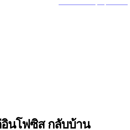
MY ACCOUNT
GOT A TIP? CALL (777) 625-7647
MORE
TRAVEL
่อินโฟซิส กลับบ้าน