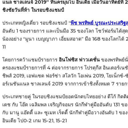
แนล ชาลเลนจ์ 2019” ที่นครมุมไบ อินเดีย เมื่อวันอาทิตย์ที่ 
ชิงชัยวันที่ห้า ในรอบชิงแชมป์
ประเภทหญิงเดี่ยว รอบชิงแชมป์ “
พีช พรทิพย์ บูรณะประเสริฐส
อันดับ 1 ของรายการ และเป็นมือ 35 ของโลก โชว์ฟอร์มได้สุ
น้องอย่าง “มูนา เบญญาภา เอี่ยมสอาด” มือ 168 ของโลกได้ 2
11
โดยการคว้าแชมป์รายการ
อินโฟซิส ฟาวเดชั่น
ของพรทิพย์น
ครองแชมป์รายการที่ 4 ต่อจากรายการ โปรตุกีส อินเตอร์เน
ชิพส์ 2019, เอฟแซด ฟอร์ซ่า สโลวัก โอเพ่น 2019, โยเน็กซ์-
อร์เนชันแนล ชาลเลนจ์ 2019 จากการเข้าชิงทั้งหมด 7 รายก
ประเภทชายคู่ ในรอบชิงแชมป์ยอดนักตบไทยอย่าง ดีโก้ กิตติศ
เดช กับ โอ๊ต เฉลิมพล เจริญกิจอมร นักกีฬาคู่มืออันดับ 131 ข
กับ มานู แอ๊ดตี้ และ ซูเมท เร็ดดี้ นักกีฬาคู่มือวางอันดับ 
อินเดีย ไป0-2 เกม 15-21, 15-21