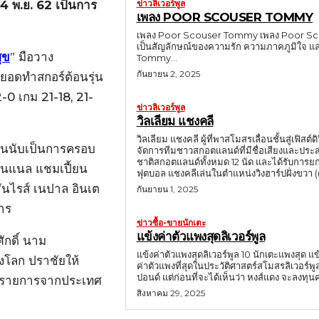
ข่าวลิเวอร์พูล
24 พ.ย. 62 เป็นการ
เพลง POOR SCOUSER TOMMY
เพลง Poor Scouser Tommy เพลง Poor Scouser
เป็นสัญลักษณ์ของความรัก ความภาคภูมิใจ แล
ุข
” มือวาง
Tommy...
กันยายน 2, 2025
ดยอดทำสกอร์ต้อนรุ่น
-0 เกม 21-18, 21-
ข่าวลิเวอร์พูล
วิลเลียม แชงคลี
วิลเลียม แชงคลี ผู้ที่พาสโมสรเลื่อนชั้นสู่เฟิสต
ั่นนับเป็นการครอบ
จัดการทีมชาวสกอตแลนด์ที่มีชื่อเสียงและประ
ชาติสกอตแลนด์ทั้งหมด 12 นัด และได้รับการยกย่องว่
ชันแนล แชมเปี้ยน
ฟุตบอล แชงคลีเล่นในตำแหน่งวิงฮาร์ปฝั่งขวา (ตำแ
ซันไรส์ เนปาล อินเต
กันยายน 1, 2025
าร
ข่าวซื้อ-ขายนักเตะ
แข้งค่าตัวแพงสุดลิเวอร์พูล
ักดิ์ นาม
แข้งค่าตัวแพงสุดลิเวอร์พูล 10 นักเตะแพงสุด แ
องโลก ปราชัยให้
ค่าตัวแพงที่สุดในประวัติศาสตร์สโมสรลิเวอร์พูล
ปอนด์ แต่ก่อนที่จะได้เห็นว่า หงส์แดง จะลงทุนค
1 ของรายการจากประเทศ
สิงหาคม 29, 2025