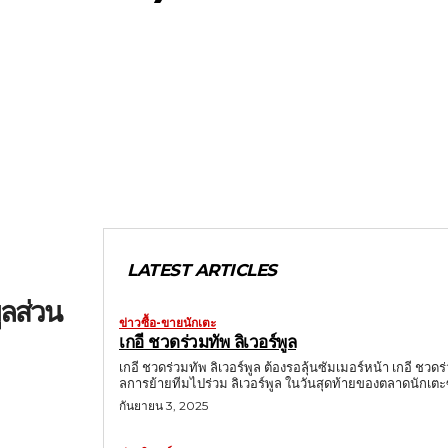
LATEST ARTICLES
ลส่วน
ข่าวซื้อ-ขายนักเตะ
เกอี ชวดร่วมทัพ ลิเวอร์พูล
เกอี ชวดร่วมทัพ ลิเวอร์พูล ต้องรอลุ้นซัมเมอร์หน้า เกอี ชวด
ลการย้ายทีมไปร่วม ลิเวอร์พูล ในวันสุดท้ายของตลาดนักเตะซ
กันยายน 3, 2025