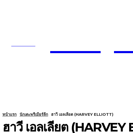
Today
SUBSCRIBE
ENTERTA
HOME
หน้าแรก
นักเตะพรีเมียร์ลีก
ฮาวี เอลเลียต (HARVEY ELLIOTT)
ฮาวี เอลเลียต (HARVEY