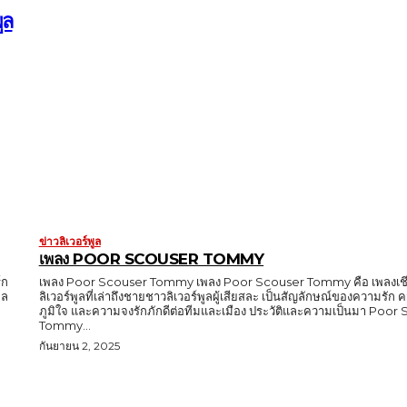
ูล
ข่าวลิเวอร์พูล
เพลง POOR SCOUSER TOMMY
์ก
เพลง Poor Scouser Tommy เพลง Poor Scouser Tommy คือ เพลงเชี
ูล
ลิเวอร์พูลที่เล่าถึงชายชาวลิเวอร์พูลผู้เสียสละ เป็นสัญลักษณ์ของความรั
ภูมิใจ และความจงรักภักดีต่อทีมและเมือง ประวัติและความเป็นมา Poor
Tommy...
กันยายน 2, 2025