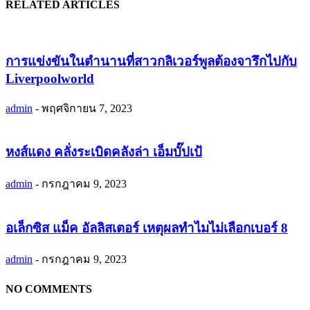
RELATED ARTICLES
การแข่งขันในตำนานที่สาวกลิเวอร์พูลต้องจารึกไปกับ
Liverpoolworld
admin
-
พฤศจิกายน 7, 2023
หงส์แดง คลั่งระเบิดคลังล่า เอ็มบั๊ปเป้
admin
-
กรกฎาคม 9, 2023
อเล็กซิส แม็ค อัลลิสเตอร์ เหตุผลทำไมไม่เลือกเบอร์ 8
admin
-
กรกฎาคม 9, 2023
NO COMMENTS