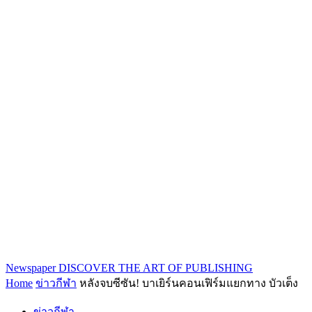
Newspaper
DISCOVER THE ART OF PUBLISHING
Home
ข่าวกีฬา
หลังจบซีซัน! บาเยิร์นคอนเฟิร์มแยกทาง บัวเต็ง
ข่าวกีฬา