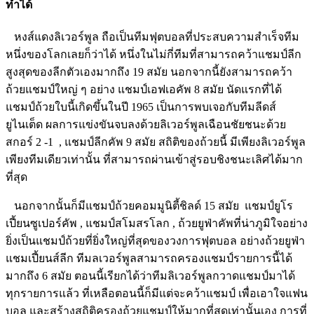
ทำได้
หงส์แดงลิเวอร์พูล ถือเป็นทีมฟุตบอลที่ประสบความสำเร็จทีม
หนึ่งของโลกเลยก็ว่าได้ หนึ่งในไม่กี่ทีมที่สามารถคว้าแชมป์ลีก
สูงสุดของลีกตัวเองมากถึง 19 สมัย นอกจากนี้ยังสามารถคว้า
ถ้วยแชมป์ใหญ่ ๆ อย่าง แชมป์เอฟเอคัพ 8 สมัย นัดแรกที่ได้
แชมป์ถ้วยใบนี้เกิดขึ้นในปี 1965 เป็นการพบเจอกับทีมลีดส์
ยูไนเต็ด ผลการแข่งขันจบลงด้วยลิเวอร์พูลเฉือนชัยชนะด้วย
สกอร์ 2 -1 , แชมป์ลีกคัพ 9 สมัย สถิติของถ้วยนี้ มีเพียงลิเวอร์พูล
เพียงทีมเดียวเท่านั้น ที่สามารถผ่านเข้าสู่รอบชิงชนะเลิศได้มาก
ที่สุด
นอกจากนั้นก็มีแชมป์ถ้วยคอมมูนิตี้ชิลด์ 15 สมัย แชมป์ยูโร
เปี้ยนซูเปอร์คัพ , แชมป์สโมสรโลก , ถ้วยยูฟ่าคัพที่น่าภูมิใจอย่าง
ยิ่งเป็นแชมป์ถ้วยที่ยิ่งใหญ่ที่สุดของวงการฟุตบอล อย่างถ้วยยูฟ่า
แชมเปี้ยนส์ลีก ทีมลเวอร์พูลสามารถครองแชมป์รายการนี้ได้
มากถึง 6 สมัย ตอนนี้เรียกได้ว่าทีมลิเวอร์พูลกวาดแชมป์มาได้
ทุกรายการแล้ว ที่เหลือตอนนี้ก็มีแต่จะคว้าแชมป์ เพื่อเอาใจแฟน
บอล และสร้างสถิติครองถ้วยแชมป์ให้มากที่สุดเท่านั้นเอง การที่