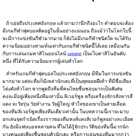
ถ้าเอ่ยถึงประเทศอังกฤษ แล้วถามว่านึกถึงอะไร คำตอบจะต้อง
มีเกมกีฬาฟุตบอลติดอยู่ในนั้นอย่างแน่นอน ถึงแม้ว่าในโลกใบนี้
จะมีการแข่งขันกีฬามากมาย ก็ยังไม่มีเกมกีฬาชนิดใด จะได้รับ
ความนิยมอย่างท่วมท้นเท่ากับเกมกีฬาชนิดนี้ได้เลย เหมือนกัน
กับการเล่นเกมคาสิโนออนไลน์
sagame
เป็นเว็บคาสิโนอันดับ
หนึ่ง ที่ได้รับความนิยมจากผู้เล่นทั่วโลก
สำหรับเกมกีฬาฟุตบอลในประเทศอังกฤษ มีทีมในการแข่งขัน
มากมาย แต่ละทีมก็มีเหล่านักเตะที่เป็นสุดยอดฝีเท้า ที่มีชื่อเสียง
โด่งดังทั่วโลก หากพูดถึงทีมที่คนไทยชื่นชอบมากเป็นพิเศษ
คงจะมีอยู่เพียงหนึ่งทีมเท่านั้น ลิเวอร์พูล หรือเครื่องจักรสังหารสี
แดง จะวัยรุ่น วัยทำงาน วัยผู้ใหญ่ หัวใจของเขาเป็นสายเลือด
ของทีมลิเวอร์พูลเพียงทีมเดียวเท่านั้น ในบทความนี้เราจะมาบ
อกเล่นจุดกำเนิดเรื่องราวของทีมหงส์แดงลิเวอร์พูลอย่างละเอียด
กัน ยังมีแฟนบอลหลายคน ที่ไม่ได้รู้จักประวัติของทีมนี้มากนัก
บางคนแค่เพียงชื่นชอบตัวนักเตะ หรือการเล่นของทีมมากกว่า