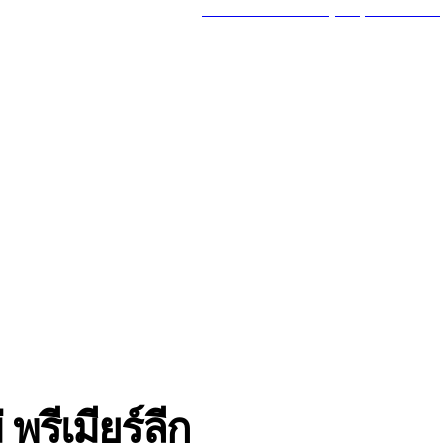
MY ACCOUNT
GOT A TIP? CALL (777) 625-7647
MORE
TRAVEL
พรีเมียร์ลีก