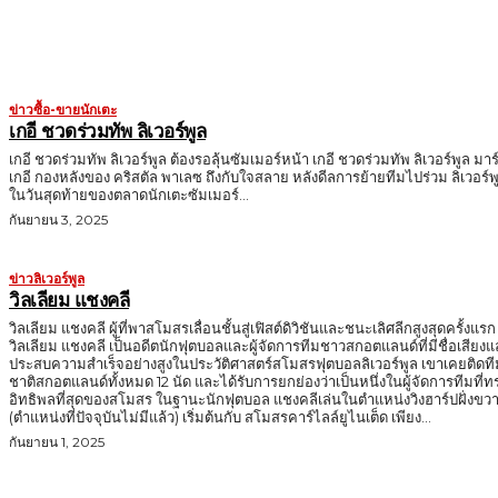
ข่าวซื้อ-ขายนักเตะ
เกอี ชวดร่วมทัพ ลิเวอร์พูล
เกอี ชวดร่วมทัพ ลิเวอร์พูล ต้องรอลุ้นซัมเมอร์หน้า เกอี ชวดร่วมทัพ ลิเวอร์พูล มาร
เกอี กองหลังของ คริสตัล พาเลซ ถึงกับใจสลาย หลังดีลการย้ายทีมไปร่วม ลิเวอร์พ
ในวันสุดท้ายของตลาดนักเตะซัมเมอร์...
กันยายน 3, 2025
ข่าวลิเวอร์พูล
วิลเลียม แชงคลี
วิลเลียม แชงคลี ผู้ที่พาสโมสรเลื่อนชั้นสู่เฟิสต์ดิวิชันและชนะเลิศลีกสูงสุดครั้งแรก
วิลเลียม แชงคลี เป็นอดีตนักฟุตบอลและผู้จัดการทีมชาวสกอตแลนด์ที่มีชื่อเสียง
ประสบความสำเร็จอย่างสูงในประวัติศาสตร์สโมสรฟุตบอลลิเวอร์พูล เขาเคยติดที
ชาติสกอตแลนด์ทั้งหมด 12 นัด และได้รับการยกย่องว่าเป็นหนึ่งในผู้จัดการทีมที่ท
อิทธิพลที่สุดของสโมสร ในฐานะนักฟุตบอล แชงคลีเล่นในตำแหน่งวิงฮาร์ปฝั่งขวา
(ตำแหน่งที่ปัจจุบันไม่มีแล้ว) เริ่มต้นกับ สโมสรคาร์ไลล์ยูไนเต็ด เพียง...
กันยายน 1, 2025