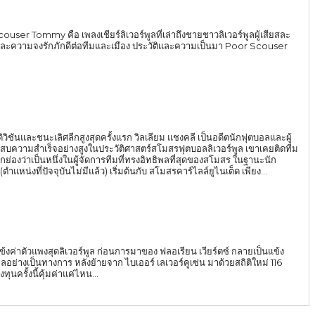
r Tommy คือ เพลงเชียร์ลิเวอร์พูลที่เล่าถึงชายชาวลิเวอร์พูลผู้เสียสละ
ละความจงรักภักดีต่อทีมและเมือง ประวัติและความเป็นมา Poor Scouser
สต์ดิวิชันและชนะเลิศลีกสูงสุดครั้งแรก วิลเลียม แชงคลี เป็นอดีตนักฟุตบอลและผู้
ะสบความสำเร็จอย่างสูงในประวัติศาสตร์สโมสรฟุตบอลลิเวอร์พูล เขาเคยติดทีม
ว่าเป็นหนึ่งในผู้จัดการทีมที่ทรงอิทธิพลที่สุดของสโมสร ในฐานะนัก
แหน่งที่ปัจจุบันไม่มีแล้ว) เริ่มต้นกับ สโมสรคาร์ไลล์ยูไนเต็ด เพียง...
แข้งค่าตัวแพงสุดลิเวอร์พูล ก่อนการมาของ ฟลอเรียน เวียร์ตซ์ กลายเป็นแข้ง
ูลอย่างเป็นทางการ หลังย้ายจาก ไบเออร์ เลเวอร์คูเซ่น มาด้วยสถิติใหม่ 116
จะลงทุนครั้งนี้คุ้มค่าแค่ไหน...