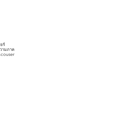
ยร์
ก ความภาค
 Scouser