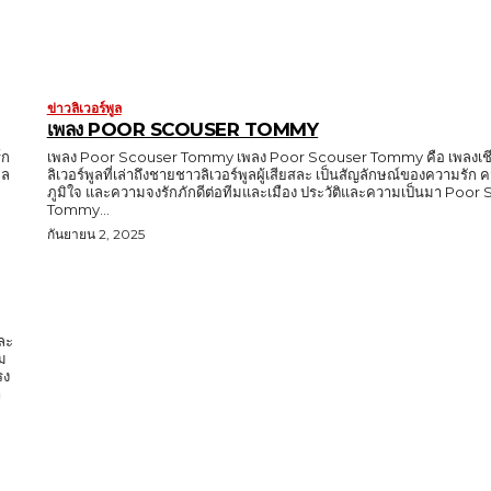
ข่าวลิเวอร์พูล
เพลง POOR SCOUSER TOMMY
์ก
เพลง Poor Scouser Tommy เพลง Poor Scouser Tommy คือ เพลงเชี
ูล
ลิเวอร์พูลที่เล่าถึงชายชาวลิเวอร์พูลผู้เสียสละ เป็นสัญลักษณ์ของความรั
ภูมิใจ และความจงรักภักดีต่อทีมและเมือง ประวัติและความเป็นมา Poor
Tommy...
กันยายน 2, 2025
และ
ม
รง