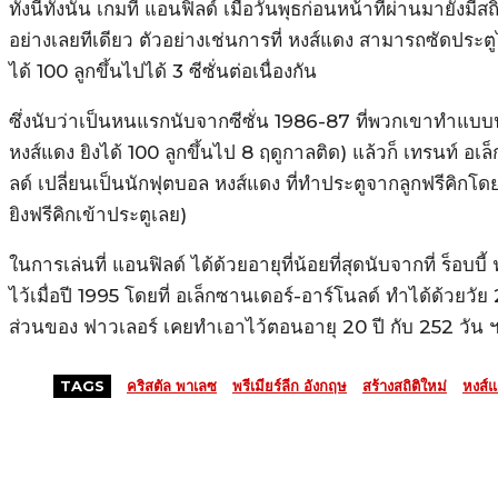
ทั้งนี้ทั้งนั้น เกมที่ แอนฟิลด์ เมื่อวันพุธก่อนหน้าที่ผ่านมายังมี
อย่างเลยทีเดียว ตัวอย่างเช่นการที่ หงส์แดง สามารถซัดปร
ได้ 100 ลูกขึ้นไปได้ 3 ซีซั่นต่อเนื่องกัน
ซึ่งนับว่าเป็นหนแรกนับจากซีซั่น 1986-87 ที่พวกเขาทำแบบน
หงส์แดง ยิงได้ 100 ลูกขึ้นไป 8 ฤดูกาลติด) แล้วก็ เทรนท์ อเ
ลด์ เปลี่ยนเป็นนักฟุตบอล หงส์แดง ที่ทำประตูจากลูกฟรีคิก
ยิงฟรีคิกเข้าประตูเลย)
ในการเล่นที่ แอนฟิลด์ ได้ด้วยอายุที่น้อยที่สุดนับจากที่ ร็อบบ
ไว้เมื่อปี 1995 โดยที่ อเล็กซานเดอร์-อาร์โนลด์ ทำได้ด้วยวัย 2
ส่วนของ ฟาวเลอร์ เคยทำเอาไว้ตอนอายุ 20 ปี กับ 252 วัน 
TAGS
คริสตัล พาเลซ
พรีเมียร์ลีก อังกฤษ
สร้างสถิติใหม่
หงส์
MORE LIKE THIS