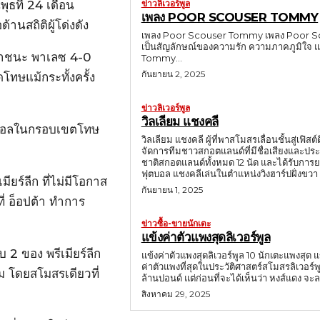
ข่าวลิเวอร์พูล
พุธที่ 24 เดือน
เพลง POOR SCOUSER TOMMY
้านสถิติผู้โด่งดัง
เพลง Poor Scouser Tommy เพลง Poor Scouse
เป็นสัญลักษณ์ของความรัก ความภาคภูมิใจ แ
 เอาชนะ พาเลซ 4-0
Tommy...
กันยายน 2, 2025
โทษแม้กระทั้งครั้ง
ข่าวลิเวอร์พูล
วิลเลียม แชงคลี
จับบอลในกรอบเขตโทษ
วิลเลียม แชงคลี ผู้ที่พาสโมสรเลื่อนชั้นสู่เฟิ
จัดการทีมชาวสกอตแลนด์ที่มีชื่อเสียงและปร
ชาติสกอตแลนด์ทั้งหมด 12 นัด และได้รับการยกย่อง
ฟุตบอล แชงคลีเล่นในตำแหน่งวิงฮาร์ปฝั่งขวา (ตำ
ียร์ลีก ที่ไม่มีโอกาส
กันยายน 1, 2025
ี่ อ็อปต้า ทำการ
ข่าวซื้อ-ขายนักเตะ
แข้งค่าตัวแพงสุดลิเวอร์พูล
บ 2 ของ พรีเมียร์ลีก
แข้งค่าตัวแพงสุดลิเวอร์พูล 10 นักเตะแพงสุด 
ค่าตัวแพงที่สุดในประวัติศาสตร์สโมสรลิเวอร์พ
ิม โดยสโมสรเดียวที่
ล้านปอนด์ แต่ก่อนที่จะได้เห็นว่า หงส์แดง 
สิงหาคม 29, 2025