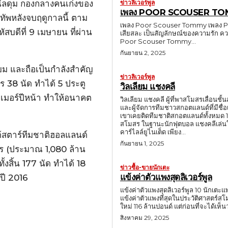
ข่าวลิเวอร์พูล
จ์นัลดุม กองกลางคนเก่งของ
เพลง POOR SCOUSER T
มทัพหลังจบฤดูกาลนี้ ตาม
เพลง Poor Scouser Tommy เพลง Poor 
ัสบดีที่ 9 เมษายน ที่ผ่าน
เสียสละ เป็นสัญลักษณ์ของความรัก ค
Poor Scouser Tommy...
กันยายน 2, 2025
่ยม และถือเป็นกำลังสำคัญ
ข่าวลิเวอร์พูล
 38 นัด ทำได้ 5 ประตู
วิลเลียม แชงคลี
ัมเมอร์ปีหน้า ทำให้อนาคต
วิลเลียม แชงคลี ผู้ที่พาสโมสรเลื่อนชั้
และผู้จัดการทีมชาวสกอตแลนด์ที่มีชื
เขาเคยติดทีมชาติสกอตแลนด์ทั้งหมด 12 
สโมสร ในฐานะนักฟุตบอล แชงคลีเล่นในตำแหน่งวิงฮาร์ปฝั่งขวา (ตำแหน่งที่ปัจจุบันไม่มีแล้ว) เริ่มต้นกับ สโมสร
คาร์ไลล์ยูไนเต็ด เพียง...
ด้สตาร์ทีมชาติฮอลแลนด์
กันยายน 1, 2025
ูโร (ประมาณ 1,080 ล้าน
ั้งสิ้น 177 นัด ทำได้ 18
ข่าวซื้อ-ขายนักเตะ
แข้งค่าตัวแพงสุดลิเวอร์พูล
์ปี 2016
แข้งค่าตัวแพงสุดลิเวอร์พูล 10 นักเตะ
แข้งค่าตัวแพงที่สุดในประวัติศาสตร์สโ
ใหม่ 116 ล้านปอนด์ แต่ก่อน
สิงหาคม 29, 2025