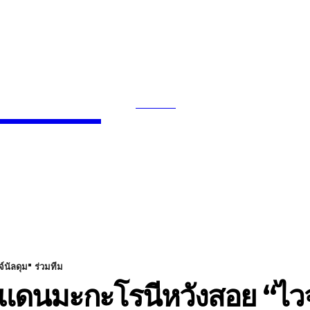
News
SEARCH
INMENT
CELEBS
FASHION
์นัลดุม" ร่วมทีม
มดังแดนมะกะโรนีหวังสอย “ไวจ