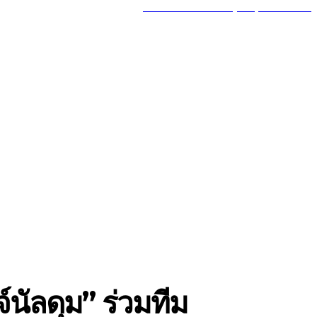
MY ACCOUNT
GOT A TIP? CALL (777) 625-7647
MORE
TRAVEL
์นัลดุม” ร่วมทีม