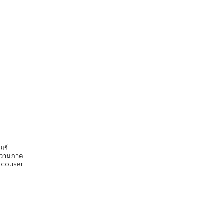
ยร์
ก ความภาค
 Scouser