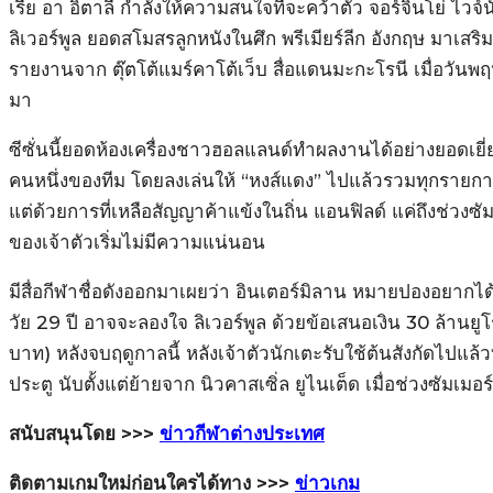
เรีย อา อิตาลี กำลังให้ความสนใจที่จะคว้าตัว จอร์จินโย่ ไว
ลิเวอร์พูล ยอดสโมสรลูกหนังในศึก พรีเมียร์ลีก อังกฤษ มาเสริ
รายงานจาก ตุ๊ตโต้แมร์คาโต้เว็บ สื่อแดนมะกะโรนี เมื่อวันพฤห
มา
ซีซั่นนี้ยอดห้องเครื่องชาวฮอลแลนด์ทำผลงานได้อย่างยอดเยี
คนหนึ่งของทีม โดยลงเล่นให้ “หงส์แดง” ไปแล้วรวมทุกรายการ
แต่ด้วยการที่เหลือสัญญาค้าแข้งในถิ่น แอนฟิลด์ แค่ถึงช่วงซ
ของเจ้าตัวเริ่มไม่มีความแน่นอน
มีสื่อกีฬาชื่อดังออกมาเผยว่า อินเตอร์มิลาน หมายปองอยากไ
วัย 29 ปี อาจจะลองใจ ลิเวอร์พูล ด้วยข้อเสนอเงิน 30 ล้านย
บาท) หลังจบฤดูกาลนี้ หลังเจ้าตัวนักเตะรับใช้ต้นสังกัดไปแล้วท
ประตู นับตั้งแต่ย้ายจาก นิวคาสเซิ่ล ยูไนเต็ด เมื่อช่วงซัมเมอร
สนับสนุนโดย >>>
ข่าวกีฬาต่างประเทศ
ติดตามเกมใหม่ก่อนใครได้ทาง >>>
ข่าวเกม