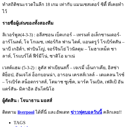
ทำสถิติชนะรวดในลีก 18 เกม เท่ากับ แมนเชสเตอร์ ซิตี้ ที่เคยทำ
ไว้
รายชื่อผู้เล่นของทั้งสองทีม
ลิเวอร์พูล(4-3-3) : อลีสซอน เบ็คเกอร์ – เทรนท์ อเล็กซานเดอร์-
อาร์โนลด์, โจ โกเมซ, เฟอร์กิล ฟาน ไดค์, แอนดรูว์ โรเบิร์ตสัน –
นาบี เกอิต้า, ฟาบินโญ่, จอร์จินโย่ ไวนัลดุม – โมฮาเหม็ด ซา
ลาห์, โรแบร์โต้ ฟีร์มีโน่, ซาดิโอ มาเน่
เวสต์แฮม (5-3-2) : ลูคัส ฟาเบียนสกี้ – เจเรมี่ เอ็นกาเคีย, อิสซ่า
ดิย็อป, อันเจโล่ อ็อกบอนน่า, อารอน เครสส์เวลล์ – เดแคลน ไรซ์
– โรเบิร์ต สน็อดกราสส์, โตมาช ซูเช็ค, มาร์ค โนเบิล, เฟลิเป้ อัน
แดร์สัน- มิคาอิล อันโตนิโอ
ผู้ตัดสิน : โจนาธาน มอสส์
ติดตาม
liverpool
ได้ที่นี่ และอัพเดท
ข่าวฟุตบอลวันนี้
คลิกเลย!!
TAGS