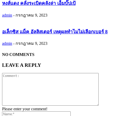
หงส์แดง คลั่งระเบิดคลังล่า เอ็มบั๊ปเป้
admin
-
กรกฎาคม 9, 2023
อเล็กซิส แม็ค อัลลิสเตอร์ เหตุผลทำไมไม่เลือกเบอร์ 8
admin
-
กรกฎาคม 9, 2023
NO COMMENTS
LEAVE A REPLY
Please enter your comment!