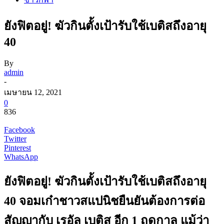
ยังฟิตอยู่! ฆัวกินตั้งเป้ารับใช้เบติสถึงอายุ
40
By
admin
-
เมษายน 12, 2021
0
836
Facebook
Twitter
Pinterest
WhatsApp
ยังฟิตอยู่! ฆัวกินตั้งเป้ารับใช้เบติสถึงอายุ
40 จอมเก๋าชาวสแปนิชยืนยันต้องการต่อ
สัญญากับ เรอัล เบติส อีก 1 ฤดูกาล แม้ว่า