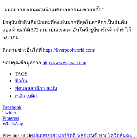
“ผมอยากลงเล่นต่อหน้าแฟนบอลก่อนแขวนสตั๊ด”
ปัจจุบันฆัวกินคือนักเตะที่ลงเล่นมากที่สุดในลาลีกาเป็นอันดับ
สอง ด้วยสถิติ 573 เกม เป็นแรงแค่ อันโดนี ซูบีซาร์เรต้า ที่ทำไว้
622 เกม
ติดตามข่าวอื่นได้ที่
https://liverpoolworld.com/
ขอบคุณข้อมูลจาก
https://www.goal.com/
TAGS
ฆัวกิน
ฟุตบอลลาลีกา สเปน
เรอัล เบติส
Facebook
Twitter
Pinterest
WhatsApp
Previous article
เปแอสเชเฮ! แวร์รัตติ-ฟลอเรนซี หายโควิดลุ้นฉะ