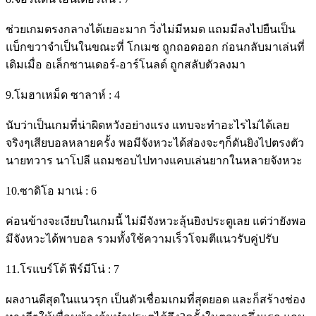
ช่วยเกมตรงกลางได้เยอะมาก วิ่งไม่มีหมด แถมมีลงไปยืนเป็น
แบ็กขวาจำเป็นในขณะที่ โกเมซ ถูกถอดออก ก่อนกลับมาเล่นที่
เดิมเมื่อ อเล็กซานเดอร์-อาร์โนลด์ ถูกสลับตัวลงมา
9.โมฮาเหม็ด ซาลาห์ : 4
นับว่าเป็นเกมที่น่าผิดหวังอย่างแรง แทบจะทำอะไรไม่ได้เลย
จริงๆเสียบอลหลายครั้ง พอมีจังหวะได้ส่องจะๆก็ดันยิงไปตรงตัว
นายทวาร นาโปลี แถมชอบไปทางแคบเล่นยากในหลายจังหวะ
10.ซาดิโอ มาเน่ : 6
ค่อนข้างจะเงียบในเกมนี้ ไม่มีจังหวะลุ้นยิงประตูเลย แต่ว่ายังพอ
มีจังหวะได้พาบอล รวมทั้งใช้ความเร็วโจมตีแนวรับคู่ปรับ
11.โรแบร์โต้ ฟีร์มีโน่ : 7
ผลงานดีสุดในแนวรุก เป็นตัวเชื่อมเกมที่สุดยอด และก็สร้างช่อง