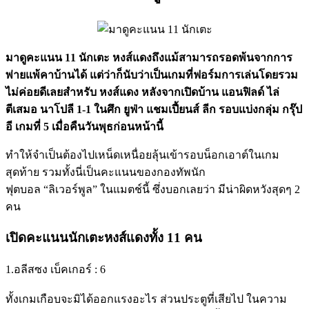
มาดูคะแนน 11 นักเตะ หงส์แดงถึงแม้สามารถรอดพ้นจากการ
พ่ายแพ้คาบ้านได้ แต่ว่าก็นับว่าเป็นเกมที่ฟอร์มการเล่นโดยรวม
ไม่ค่อยดีเลยสำหรับ หงส์แดง หลังจากเปิดบ้าน แอนฟิลด์ ไล่
ตีเสมอ นาโปลี 1-1 ในศึก ยูฟ่า แชมเปี้ยนส์ ลีก รอบแบ่งกลุ่ม กรุ๊ป
อี เกมที่ 5 เมื่อคืนวันพุธก่อนหน้านี้
ทำให้จำเป็นต้องไปเหน็ดเหนื่อยลุ้นเข้ารอบน็อกเอาต์ในเกม
สุดท้าย รวมทั้งนี่เป็นคะแนนของกองทัพนัก
ฟุตบอล “ลิเวอร์พูล” ในแมตช์นี้ ซึ่งบอกเลยว่า มีน่าผิดหวังสุดๆ 2
คน
เปิดคะแนนนักเตะหงส์แดงทั้ง 11 คน
1.อลีสซง เบ็คเกอร์ : 6
ทั้งเกมเกือบจะมิได้ออกแรงอะไร ส่วนประตูที่เสียไป ในความ