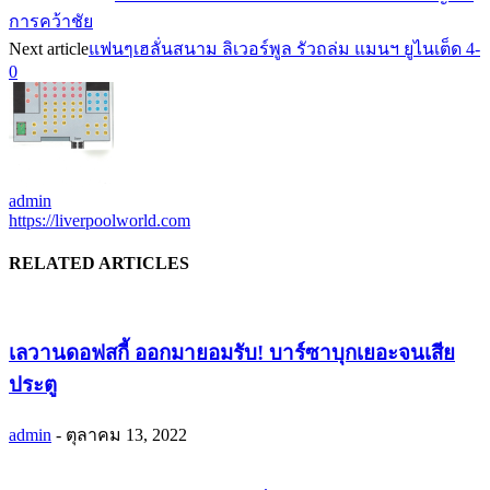
การคว้าชัย
Next article
แฟนๆเฮลั่นสนาม ลิเวอร์พูล รัวถล่ม แมนฯ ยูไนเต็ด 4-
0
admin
https://liverpoolworld.com
RELATED ARTICLES
เลวานดอฟสกี้ ออกมายอมรับ! บาร์ซาบุกเยอะจนเสีย
ประตู
admin
-
ตุลาคม 13, 2022