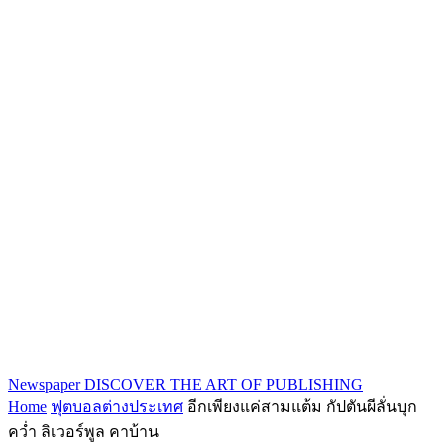
Newspaper
DISCOVER THE ART OF PUBLISHING
Home
ฟุตบอลต่างประเทศ
อีกเพียงแค่สามแต้ม กัปตันผีลั่นบุก
คว่ำ ลิเวอร์พูล คาบ้าน