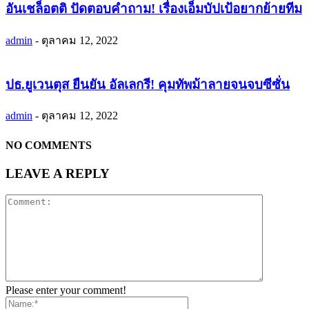
อันเชล็อตติ ปัดตอบคำถาม! เรื่องเอ็มบัปเป้อยากย้ายทีม
admin
-
ตุลาคม 12, 2022
ปธ.ยูเวนตุส ยืนยัน อัลเลกรี! คุมทัพม้าลายจนจบซีซั่น
admin
-
ตุลาคม 12, 2022
NO COMMENTS
LEAVE A REPLY
Please enter your comment!