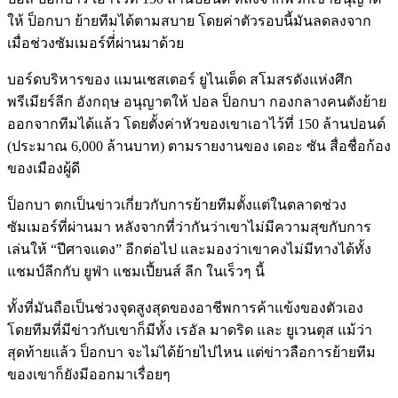
ให้ ป็อกบา ย้ายทีมได้ตามสบาย โดยค่าตัวรอบนี้มันลดลงจาก
เมื่อช่วงซัมเมอร์ที่่ผ่านมาด้วย
บอร์ดบริหารของ แมนเชสเตอร์ ยูไนเต็ด สโมสรดังแห่งศึก
พรีเมียร์ลีก อังกฤษ อนุญาตให้ ปอล ป็อกบา กองกลางคนดังย้าย
ออกจากทีมได้แล้ว โดยตั้งค่าหัวของเขาเอาไว้ที่ 150 ล้านปอนด์
(ประมาณ 6,000 ล้านบาท) ตามรายงานของ เดอะ ซัน สื่อชื่อก้อง
ของเมืองผู้ดี
ป็อกบา ตกเป็นข่าวเกี่ยวกับการย้ายทีมตั้งแต่ในตลาดช่วง
ซัมเมอร์ที่ผ่านมา หลังจากที่ว่ากันว่าเขาไม่มีความสุขกับการ
เล่นให้ “ปีศาจแดง” อีกต่อไป และมองว่าเขาคงไม่มีทางได้ทั้ง
แชมป์ลีกกับ ยูฟ่า แชมเปี้ยนส์ ลีก ในเร็วๆ นี้
ทั้งที่มันถือเป็นช่วงจุดสูงสุดของอาชีพการค้าแข้งของตัวเอง
โดยทีมที่มีข่าวกับเขาก็มีทั้ง เรอัล มาดริด และ ยูเวนตุส แม้ว่า
สุดท้ายแล้ว ป็อกบา จะไม่ได้ย้ายไปไหน แต่ข่าวลือการย้ายทีม
ของเขาก็ยังมีออกมาเรื่อยๆ