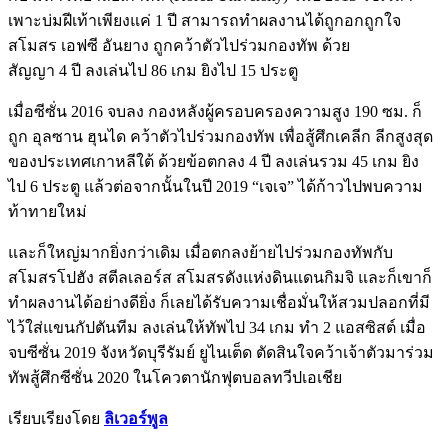
เพาะบ่มฝีเท้าเพียงแค่ 1 ปี สามารถทำผลงานได้ถูกอกถูกใจ
สโมสร เอฟซี อันยาง ถูกคว้าตัวไปร่วมกองทัพ ด้วย
สัญญา 4 ปี ลงเล่นไป 86 เกม ยิงไป 15 ประตู
เมื่อซีซั่น 2016 จบลง กองหลังผู้ครอบครองความสูง 190 ซม. ก็
ถูก อุลซาน ฮุนได คว้าตัวไปร่วมกองทัพ เพื่อสู้ศึกเคลีก ลีกสูงสุด
ของประเทศเกาหลีใต้ ด้วยข้อตกลง 4 ปี ลงเล่นรวม 45 เกม ยิง
ไป 6 ประตู แล้วต่อจากนั้นในปี 2019 “เจเจ” ได้ก้าวไปพบความ
ท้าทายใหม่
และก็ใหญ่มากยิ่งกว่าเดิม เมื่อตกลงย้ายไปร่วมกองทัพกับ
สโมสรโปฮัง สตีลเลอร์ส สโมสรดังแห่งดินแดนกิมจิ และก็เขาก็
ทำผลงานได้อย่างดียิ่ง ก็เลยได้รับความเชื่อมั่นให้สวมปลอกที่มี
ไว้ใส่แขนกัปตันทีม ลงเล่นให้ทัพไป 34 เกม ทำ 2 แอสซิสต์ เมื่อ
จบซีซั่น 2019 จังหวัดบุรีรัมย์ ยูไนเต็ด ตัดสินใจคว้าเจ้าตัวมาร่วม
ทัพสู้ศึกซีซั่น 2020 ในโควตานักฟุตบอลทวีปเอเชีย
เรียบเรียงโดย
ลิเวอร์พูล