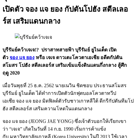
เปิดตัว จอง แจ ยอง กัปตันโปฮัง สตีลเลอ
ร์ส เสริมแดนกลาง
บุรีรัมย์คว้าเจเจ!? ปราสาทสายฟ้า บุรีรัมย์ ยูไนเต็ด เปิด
ตัว
จอง แจ ยอง
หรือ เจเจ ดาวเตะโควตาเอเชีย อดีตกัปตัน
สโมสร โปฮัง สตีลเลอร์ส เสริมเข้มแข็งดินแดนกึ่งกลาง สู้ศึก
ฤดู 2020
เมื่อวันพุธที่ 25 ธ.ค. 2562 นายเนวิน ชิดชอบ ประธานสโมสร
บุรีรัมย์ ยูไนเต็ด ได้ทำการเปิดตัวนักฟุตบอลโควตาทวีป
เอเชีย จอง แจ ยอง มิดฟิลด์ตัวรับชาวเกาหลีใต้ ดีกรีกัปตันทีมโป
ฮัง สตีลเลอร์ส เสริมความโหดในแดนกลาง
จอง แจ ยอง (JEONG JAE YONG) ซึ่งเจ้าตัวบอกให้เรียกเขา
ว่า “เจเจ” เกิดในวันที่ 14 ก.ย. 1990 เริ่มการค้าแข้ง
กับ มหาวิทยาลัยเกาหลี (Korea University) ในปี 2013 ใช้เวลา