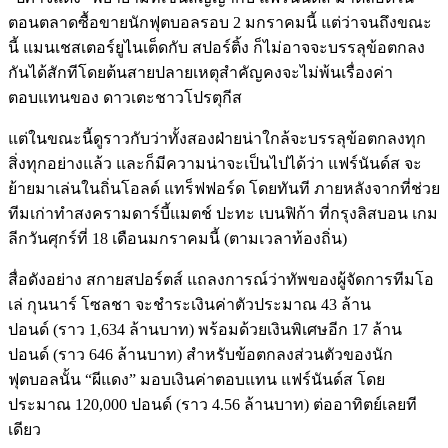
ตอนตลาดซื้อขายนักฟุตบอลรอบ 2 มกราคมนี้ แต่ว่าจนถึงขณะ
นี้ แมนเชสเตอร์ยูไนเต็ดกับ สปอร์ติ้ง ก็ไม่อาจจะบรรลุข้อตกลง
กันได้สักทีโดยต้นสายปลายเหตุสำคัญคงจะไม่พ้นเรื่องค่า
ตอบแทนของ ดาวเตะชาวโปรตุกีส
แต่ในขณะนี้ดูราวกับว่าทั้งสองฝ่ายน่าใกล้จะบรรลุข้อตกลงทุก
สิ่งทุกอย่างแล้ว และก็มีความน่าจะเป็นไปได้ว่า แฟร์นันด์ส จะ
ย้ายมาเล่นในถิ่นโอลด์ แทร็ฟฟอร์ด โดยทันที ภายหลังจากที่ช่วย
ทีมเก่าทำสงครามดาร์บี้แมตช์ ปะทะ เบนฟิก้า ที่กรุงลิสบอน เกม
ลีกวันศุกร์ที่ 18 เดือนมกราคมนี้ (ตามเวลาท้องถิ่น)
สื่อดังอย่าง สกายสปอร์ตส์ แถลงการณ์ว่าทัพของผู้จัดการทีมโอ
เล่ กุนนาร์ โซลชา จะชำระเงินค่าตัวประมาณ 43 ล้าน
ปอนด์ (ราว 1,634 ล้านบาท) พร้อมด้วยเงินพิเศษอีก 17 ล้าน
ปอนด์ (ราว 646 ล้านบาท) สำหรับข้อตกลงส่วนตัวของนัก
ฟุตบอลนั้น “ผีแดง” มอบเงินค่าตอบแทน แฟร์นันด์ส โดย
ประมาณ 120,000 ปอนด์ (ราว 4.56 ล้านบาท) ต่ออาทิตย์เลยที
เดียว