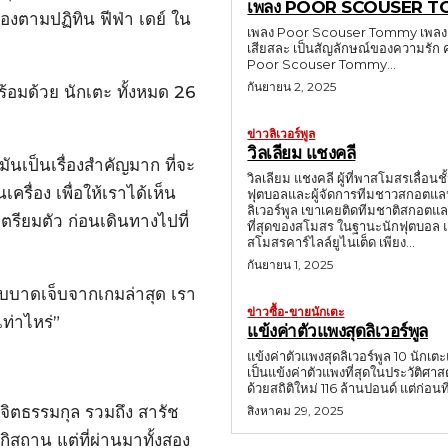
เพลง POOR SCOUSER 
องตามปฏิทิน ฟีฟ่า เดย์ ใน
เพลง Poor Scouser Tommy เพลง Poo
เสียสละ เป็นสัญลักษณ์ของความรัก 
Poor Scouser Tommy...
กันยายน 2, 2025
ร้อมด้วย นักเตะ ทั้งหมด 26
ข่าวลิเวอร์พูล
วิลเลียม แชงคลี
มันเป็นเรื่องสำคัญมาก ที่จะ
วิลเลียม แชงคลี ผู้ที่พาสโมสรเลื่อนชั
ครื่อง เพื่อให้เราได้เห็น
ฟุตบอลและผู้จัดการทีมชาวสกอตแลนด
ลิเวอร์พูล เขาเคยติดทีมชาติสกอตแลน
รียมตัว ก่อนเดินทางไปที่
ที่สุดของสโมสร ในฐานะนักฟุตบอล แชงคลีเล่นในตำแหน่งวิงฮาร์ปฝั่งขวา (ตำแหน่งที่ปัจจุบันไม่มีแล้ว) เริ่มต้นกับ
สโมสรคาร์ไลล์ยูไนเต็ด เพียง...
กันยายน 1, 2025
ด้รับบาดเจ็บจากเกมล่าสุด เรา
ข่าวซื้อ-ขายนักเตะ
เท่าไหร่”
แข้งค่าตัวแพงสุดลิเวอร์พูล
แข้งค่าตัวแพงสุดลิเวอร์พูล 10 นักเ
เป็นแข้งค่าตัวแพงที่สุดในประวัติศา
ด้วยสถิติใหม
ุขจิตธรรมกุล รวมถึง สารัช
สิงหาคม 29, 2025
กิสถาน แต่ที่ผ่านมาทั้งสอง