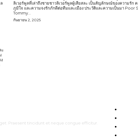
ูล
ลิเวอร์พูลที่เล่าถึงชายชาวลิเวอร์พูลผู้เสียสละ เป็นสัญลักษณ์ของความรั
ภูมิใจ และความจงรักภักดีต่อทีมและเมือง ประวัติและความเป็นมา Poor
Tommy...
กันยายน 2, 2025
และ
ม
รง
HOME
ENTERT
get. Praesent tincidunt et neque congue efficitur.
CELEBS
FASHIO