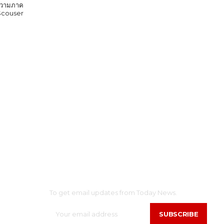
ก ความภาค
 Scouser
SUBSCRIBE
AINMENT
To get email updates from Today News.
SUBSCRIBE
N