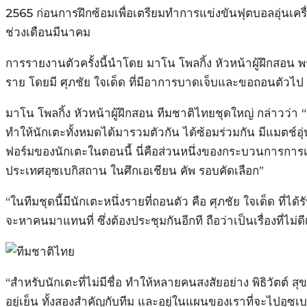
2565 ก่อนการฝึกซ้อมเพื่อเตรียมทำการแข่งขันฟุตบอลอุ่นเครื่
ช่วงเดือนมีนาคม
การรายงานตัวครั้งนี้นำโดย มาโน โพลกิ้ง หัวหน้าผู้ฝึกสอน พ
ราย โดยมี ศุภชัย ใจเด็ด ที่มีอาการบาดเจ็บและขอถอนตัวไป
มาโน โพลกิ้ง หัวหน้าผู้ฝึกสอน ทีมชาติไทยชุดใหญ่ กล่าวว่า “
ทำให้นักเตะทั้งหมดได้มารวมตัวกัน ได้ซ้อมร่วมกัน มีแมตช์อุ่นเ
ฟอร์มของนักเตะในตอนนี้ นี่คือส่วนหนึ่งของกระบวนการการเต
ประเทศอุซเบกิสถาน ในศึกเอเชียน คัพ รอบคัดเลือก”
“ในทีมชุดนี้มีนักเตะหนึ่งรายที่ถอนตัว คือ ศุภชัย ใจเด็ด ที่ไ
จะหาคนมาแทนที่ ซึ่งต้องประชุมกันอีกที ถือว่าเป็นเรื่องที่ไม่ดี
“สำหรับนักเตะที่ไม่มีชื่อ ทำให้หลายคนสงสัยอย่าง พิธิวัตต์ ส
อยู่เย็น ทั้งสองสำคัญกับทีม และอยู่ในแผนของเราที่จะไปอุซเบ