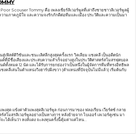
TOMMY
r Scouser Tommy คือ เพลงเชียร์ลิเวอร์พูลที่เล่าถึงชายชาวลิเวอร์พูลผู้
ความภาคภูมิใจ และความจงรักภักดีต่อทีมและเมือง ประวัติและความเป็นมา
้นสู่เฟิสต์ดิวิชันและชนะเลิศลีกสูงสุดครั้งแรก วิลเลียม แชงคลี เป็นอดีตนัก
์ที่มีชื่อเสียงและประสบความสำเร็จอย่างสูงในประวัติศาสตร์สโมสรฟุตบอล
ด์ทั้งหมด 12 นัด และได้รับการยกย่องว่าเป็นหนึ่งในผู้จัดการทีมที่ทรงอิทธิพล
ตะแพงสุด แข้งค่าตัวแพงสุดลิเวอร์พูล ก่อนการมาของ ฟลอเรียน เวียร์ตซ์ กลาย
สตร์สโมสรลิเวอร์พูลอย่างเป็นทางการ หลังย้ายจาก ไบเออร์ เลเวอร์คูเซ่น มา
่ 116 ล้านปอนด์ แต่ก่อนที่จะได้เห็นว่า หงส์แดง จะลงทุนครั้งนี้คุ้มค่าแค่ไหน...