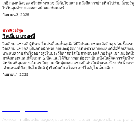
เกอี กองหลังของ คริสตัล พาเลซ ถึงกับใจสลาย หลังดีลการย้ายทีมไปร่วม ลิเวอร์พ
ในวันสุดท้ายของตลาดนักเตะซัมเมอร์...
กันยายน 3, 2025
ข่าวลิเวอร์พูล
วิลเลียม แชงคลี
วิลเลียม แชงคลี ผู้ที่พาสโมสรเลื่อนชั้นสู่เฟิสต์ดิวิชันและชนะเลิศลีกสูงสุดครั้งแรก
วิลเลียม แชงคลี เป็นอดีตนักฟุตบอลและผู้จัดการทีมชาวสกอตแลนด์ที่มีชื่อเสียง
ประสบความสำเร็จอย่างสูงในประวัติศาสตร์สโมสรฟุตบอลลิเวอร์พูล เขาเคยติดที
ชาติสกอตแลนด์ทั้งหมด 12 นัด และได้รับการยกย่องว่าเป็นหนึ่งในผู้จัดการทีมที่ท
อิทธิพลที่สุดของสโมสร ในฐานะนักฟุตบอล แชงคลีเล่นในตำแหน่งวิงฮาร์ปฝั่งขวา
(ตำแหน่งที่ปัจจุบันไม่มีแล้ว) เริ่มต้นกับ สโมสรคาร์ไลล์ยูไนเต็ด เพียง...
กันยายน 1, 2025
TodayNews
Aenean mollis odio augue, sit amet sollicitudin augue ullamcorper e