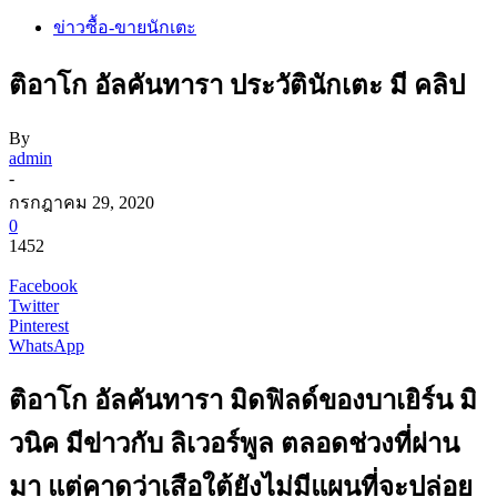
ข่าวซื้อ-ขายนักเตะ
ติอาโก อัลคันทารา ประวัตินักเตะ มี คลิป
By
admin
-
กรกฎาคม 29, 2020
0
1452
Facebook
Twitter
Pinterest
WhatsApp
ติอาโก อัลคันทารา มิดฟิลด์ของบาเยิร์น มิ
วนิค มีข่าวกับ ลิเวอร์พูล ตลอดช่วงที่ผ่าน
มา แต่คาดว่าเสือใต้ยังไม่มีแผนที่จะปล่อย