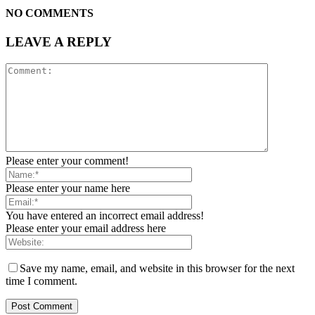
NO COMMENTS
LEAVE A REPLY
Please enter your comment!
Please enter your name here
You have entered an incorrect email address!
Please enter your email address here
Save my name, email, and website in this browser for the next
time I comment.