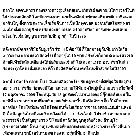
ติอาโก อัลคันทารา กองกลางดาวรุ่งเลือดสเปน เกิดที่เมืองซาน ปีโตร เวอร์โนติ
โก้ ประเทศอิตาลี โดยบิดาของเขาเคยเป็นอดีตนักฟุตบอลทีมชาติบราซิลนาม
มาซินโญ่ ซึ่งดาวเตะร่างเล็กเริ่มต้นการเป็นนักฟุตบอลเยวชนกับสโมสร ฟลา
เมงโก้ ตั้งแต่อายุ 5 ขวบ ก่อนจะย้ายครอบครัวตามบิดา มายังประเทศเสปน
พร้อมกับเซ็นสัญญาเยวชนกับทีมอูเรก้า ในปี 1996
หลังจากขัดเกลาฝีมือกับอูเรก้า ร่วม 4 ปี ติอาโก้ ก็โยกมาอยู่กับทีมเก่าในวัย
เยาว์อย่าง ฟลาเมงโก้ อีกครั้ง เมื่ออายุได้ 10 ขวบ อย่างไรก็ตาม ด้วยพรสววรค์
ด้านฝีเท้าอันล้นเหลือ ส่งให้ฟอร์มของเจ้าตัวไปเตะตาแมวมองบาร์เซโลน่า
ก่อนจะถูกโคตรทีมแห่งลา ลีก้า ดึงมิดฟิลด์อนาคตไกลเข้าสังกัดในปี 2005
จากนั้น ติอาโก กลายเป็น 1 ในผลผลิตจากโรงเรียนลูกหนังที่ดีที่สุดในปัจจุบัน
อย่าง ลา มาร์เซีย ก่อนจะมีโอกาสลงสนามให้ทีมชดใหญ่เป็นเกมแรก เมื่อวันที่
17 พฤศภาคม 2009 โดยหนุ่มวัย 18 ถูกส่งลงไปแทนเอเดอร์ กุ๊ดยอห์นเซ่น ใน
นาทีที่ 63 ระหว่างเกมที่พบกับมายอร์ก้า จากนั้น มิดฟิลด์ร่างเล็ก ก็ได้โอกาส
มากขึ้นๆ โดยโชว์ผลงานได้โดดเด่นทั้งในเรื่องการจ่ายบอลอันแม่นยำ และมี
ทีเด็ดคือลูกยิงไกลที่คมกริบ หวังผลได้ บาร์เซโลน่า ไม่รอช้า จบกองกลาง
พรสววรค์ เซ็นสัญญายาว 5 ปี โดยมีค่าฉีกสัญญาสูงลิบถึง 90 ล้านยูโร
(ประมาณ 3600 ล้านบาท) แฟนบอลทั้งหลายต่างคาดหวังว่าเขาจะก้าวขึ้นมา
เพื่อทดแทน ชาบี เอร์นานเดซ กองกลางรุ่นพี่ทีมชาติสเปน