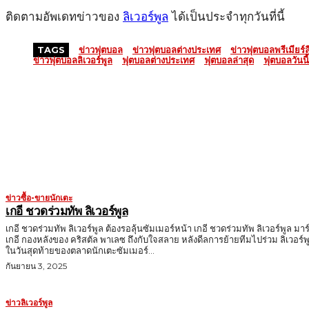
ติดตามอัพเดทข่าวของ
ลิเวอร์พูล
ได้เป็นประจำทุกวันที่นี้
TAGS
ข่าวฟุตบอล
ข่าวฟุตบอลต่างประเทศ
ข่าวฟุตบอลพรีเมียร์ล
ข่าวฟุตบอลลิเวอร์พูล
ฟุตบอลต่างประเทศ
ฟุตบอลล่าสุด
ฟุตบอลวันนี้
MORE LIKE THIS
ข่าวซื้อ-ขายนักเตะ
เกอี ชวดร่วมทัพ ลิเวอร์พูล
เกอี ชวดร่วมทัพ ลิเวอร์พูล ต้องรอลุ้นซัมเมอร์หน้า เกอี ชวดร่วมทัพ ลิเวอร์พูล มาร
เกอี กองหลังของ คริสตัล พาเลซ ถึงกับใจสลาย หลังดีลการย้ายทีมไปร่วม ลิเวอร์พ
ในวันสุดท้ายของตลาดนักเตะซัมเมอร์...
กันยายน 3, 2025
ข่าวลิเวอร์พูล