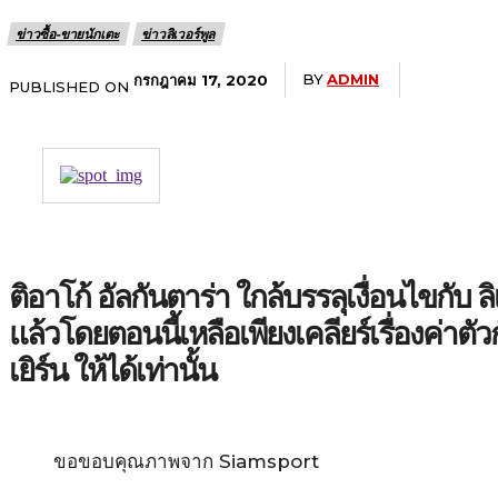
ข่าวซื้อ-ขายนักเตะ
ข่าวลิเวอร์พูล
BY
ADMIN
กรกฎาคม 17, 2020
PUBLISHED ON
ติอาโก้ อัลกันตาร่า ใกล้บรรลุเงื่อนไขกับ ลิ
แล้วโดยตอนนี้เหลือเพียงเคลียร์เรื่องค่าตัว
เยิร์น ให้ได้เท่านั้น
ขอขอบคุณภาพจาก Siamsport