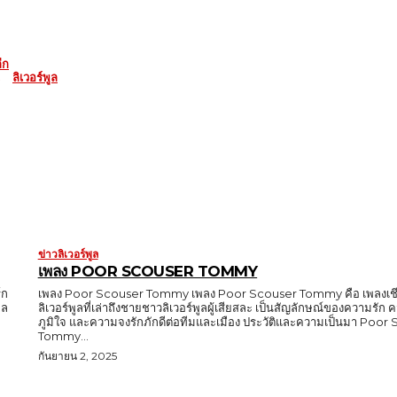
ีก
ลิเวอร์พูล
ข่าวลิเวอร์พูล
เพลง POOR SCOUSER TOMMY
์ก
เพลง Poor Scouser Tommy เพลง Poor Scouser Tommy คือ เพลงเชี
ูล
ลิเวอร์พูลที่เล่าถึงชายชาวลิเวอร์พูลผู้เสียสละ เป็นสัญลักษณ์ของความรั
ภูมิใจ และความจงรักภักดีต่อทีมและเมือง ประวัติและความเป็นมา Poor
Tommy...
กันยายน 2, 2025