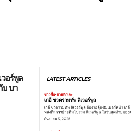
เวอร์พูล
LATEST ARTICLES
กับ บา
ข่าวซื้อ-ขายนักเตะ
เกอี ชวดร่วมทัพ ลิเวอร์พูล
เกอี ชวดร่วมทัพ ลิเวอร์พูล ต้องรอลุ้นซัมเมอร์หน้า เก
หลังดีลการย้ายทีมไปร่วม ลิเวอร์พูล ในวันสุดท้ายของต
กันยายน 3, 2025