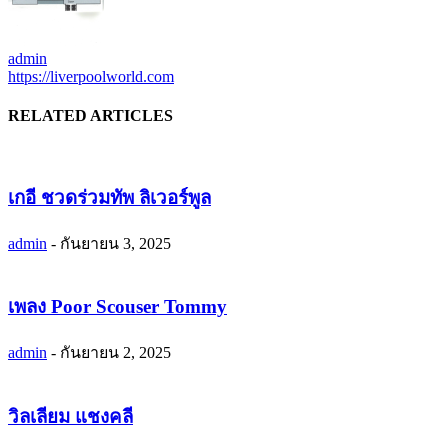
admin
https://liverpoolworld.com
RELATED ARTICLES
เกอี ชวดร่วมทัพ ลิเวอร์พูล
admin
-
กันยายน 3, 2025
เพลง Poor Scouser Tommy
admin
-
กันยายน 2, 2025
วิลเลียม แชงคลี