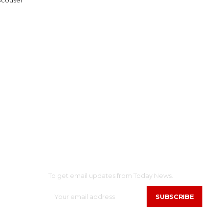
 Scouser
SUBSCRIBE
AINMENT
To get email updates from Today News.
SUBSCRIBE
N