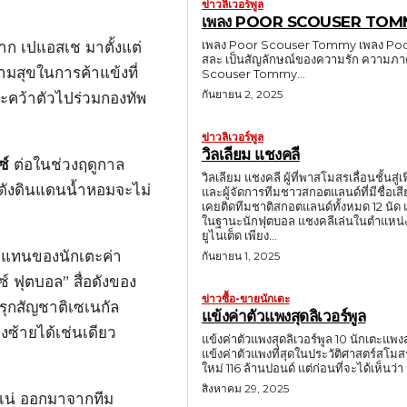
ข่าวลิเวอร์พูล
เพลง POOR SCOUSER TOM
เพลง Poor Scouser Tommy เพลง Poor Sco
าก เปแอสเช มาตั้งแต่
สละ เป็นสัญลักษณ์ของความรัก ความภาค
มสุขในการค้าแข้งที่
Scouser Tommy...
กันยายน 2, 2025
่จะคว้าตัวไปร่วมกองทัพ
ข่าวลิเวอร์พูล
วิลเลียม แชงคลี
ซ์
ต่อในช่วงฤดูกาล
วิลเลียม แชงคลี ผู้ที่พาสโมสรเลื่อนชั้นสู
รดังดินแดนน้ำหอมจะไม่
และผู้จัดการทีมชาวสกอตแลนด์ที่มีชื่อเ
เคยติดทีมชาติสกอตแลนด์ทั้งหมด 12 นัด แ
ในฐานะนักฟุตบอล แชงคลีเล่นในตำแหน่งวิงฮ
ยูไนเต็ด เพียง...
ัวแทนของนักเตะค่า
กันยายน 1, 2025
์ ฟุตบอล” สื่อดังของ
ข่าวซื้อ-ขายนักเตะ
รุกสัญชาติเซเนกัล
แข้งค่าตัวแพงสุดลิเวอร์พูล
ซ้ายได้เช่นเดียว
แข้งค่าตัวแพงสุดลิเวอร์พูล 10 นักเตะแพง
แข้งค่าตัวแพงที่สุดในประวัติศาสตร์สโมสร
ใหม่ 116 ล้านปอนด์ แต่ก่อนที่
สิงหาคม 29, 2025
าเน่ ออกมาจากทีม