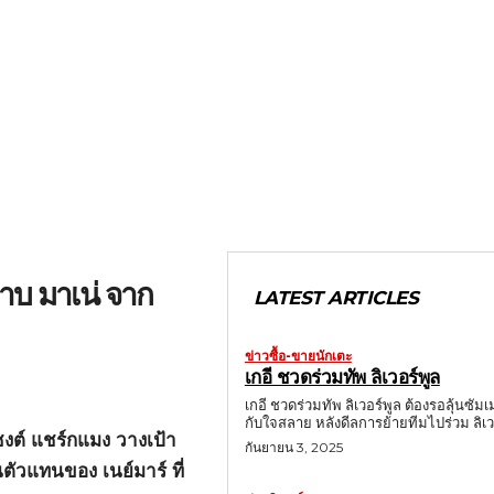
าบ มาเน่ จาก
LATEST ARTICLES
ข่าวซื้อ-ขายนักเตะ
เกอี ชวดร่วมทัพ ลิเวอร์พูล
เกอี ชวดร่วมทัพ ลิเวอร์พูล ต้องรอลุ้นซัม
กับใจสลาย หลังดีลการย้ายทีมไปร่วม ลิเว
ซงต์ แชร์กแมง วางเป้า
กันยายน 3, 2025
ตัวแทนของ เนย์มาร์ ที่