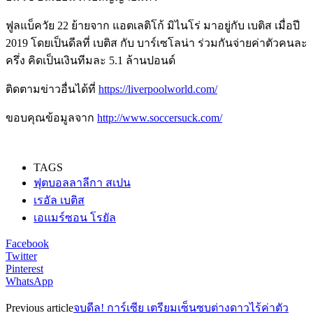
ฟูลแบ็ควัย 22 ย้ายจาก แอตเลติโก้ มิไนโร่ มาอยู่กับ เบติส เมื่อปี
2019 โดยเป็นดีลที่ เบติส กับ บาร์เซโลน่า ร่วมกันจ่ายค่าตัวคนละ
ครึ่ง คิดเป็นเงินทีมละ 5.1 ล้านปอนด์
ติดตามข่าวอื่นได้ที่
https://liverpoolworld.com/
ขอบคุณข้อมูลจาก
http://www.soccersuck.com/
TAGS
ฟุตบอลลาลีกา สเปน
เรอัล เบติส
เอแมร์ซอน โรยัล
Facebook
Twitter
Pinterest
WhatsApp
Previous article
จบดีล! การ์เซีย เตรียมเซ็นซบต่างดาวไร้ค่าตัว