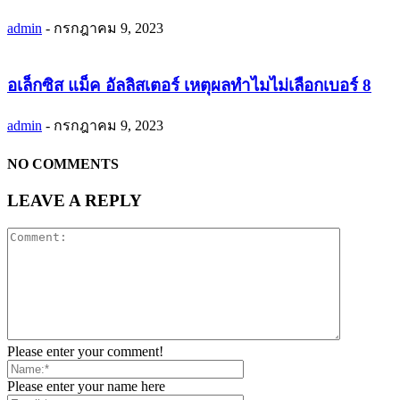
admin
-
กรกฎาคม 9, 2023
อเล็กซิส แม็ค อัลลิสเตอร์ เหตุผลทำไมไม่เลือกเบอร์ 8
admin
-
กรกฎาคม 9, 2023
NO COMMENTS
LEAVE A REPLY
Please enter your comment!
Please enter your name here