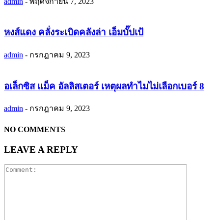
admin
-
พฤศจิกายน 7, 2023
หงส์แดง คลั่งระเบิดคลังล่า เอ็มบั๊ปเป้
admin
-
กรกฎาคม 9, 2023
อเล็กซิส แม็ค อัลลิสเตอร์ เหตุผลทำไมไม่เลือกเบอร์ 8
admin
-
กรกฎาคม 9, 2023
NO COMMENTS
LEAVE A REPLY