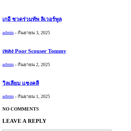
เกอี ชวดร่วมทัพ ลิเวอร์พูล
admin
-
กันยายน 3, 2025
เพลง Poor Scouser Tommy
admin
-
กันยายน 2, 2025
วิลเลียม แชงคลี
admin
-
กันยายน 1, 2025
NO COMMENTS
LEAVE A REPLY