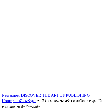
Newspaper
DISCOVER THE ART OF PUBLISHING
Home
ข่าวลิเวอร์พูล
ซาดิโอ มาเน่ ยอมรับ เคยคิดลงหลุม “ผี”
ก่อนจะมาเข้ารัง”หงส์”