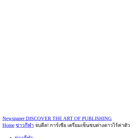
Newspaper
DISCOVER THE ART OF PUBLISHING
Home
ข่าวกีฬา
จบดีล! การ์เซีย เตรียมเซ็นซบต่างดาวไร้ค่าตัว
ข่าวกีฬา