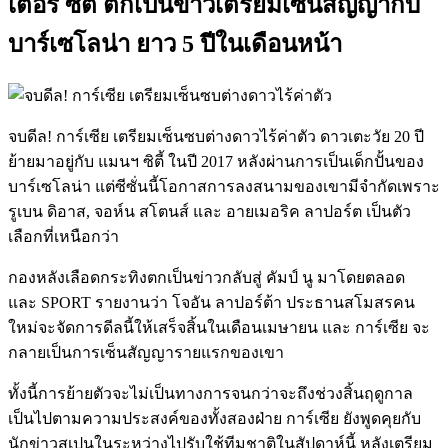
เตอร์ ซิตี้ ตกเป็นข่าวเตรียมเซ็นสัญญากับ
บาร์เซโลน่า ยาว 5 ปีในเดือนหน้า
จบดีล! การ์เซีย เตรียมเซ็นซบต่างดาวไร้ค่าตัว ดาวเตะวัย 20 ปี
ย้ายมาอยู่กับ แมนฯ ซิตี้ ในปี 2017 หลังผ่านการเป็นเด็กปั้นของ
บาร์เซโลน่า แต่ซีซั่นนี้โอกาสการลงสนามของเขามีจำกัดเพราะ
รูเบน ดิอาส, จอห์น สโตนส์ และ อายเมอริค ลาปอร์ต เป็นตัว
เลือกที่เหนือกว่า
กองหลังเลือดกระทิงตกเป็นข่าวกลับสู่ คัมป์ นู มาโดยตลอด
และ SPORT รายงานว่า โจอัน ลาปอร์ต้า ประธานสโมสรคน
ใหม่จะจัดการดีลนี้ให้เสร็จสิ้นในเดือนเมษายน และ การ์เซีย จะ
กลายเป็นการเซ็นสัญญารายแรกของเขา
ทั้งนี้การย้ายตัวจะไม่เป็นทางการจนกว่าจะถึงช่วงสิ้นฤดูกาล
เป็นไปตามความประสงค์ของทั้งสองฝ่าย การ์เซีย ยังพูดคุยกับ
นักข่าวสเปนในระหว่างไปรับใช้ทีมชาติในสัปดาห์นี้ หลังเตรียม