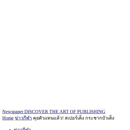
Newspaper
DISCOVER THE ART OF PUBLISHING
Home
ข่าวกีฬา
คุยตัวแทนแล้ว! สเปอร์เต็ง กระชากบัวเต็ง
ข่าวกีฬา