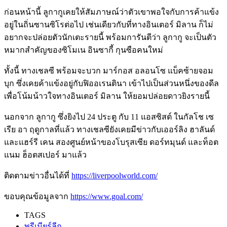
ก่อนหน้านี้ ลูกากูเคยให้สัมภาษณ์ว่าตัวเขาพอใจกับการค้าแข้ง
อยู่ในถิ่นซานซิโรต่อไป เช่นเดียวกับที่ทางอินเตอร์ มิลาน ก็ไม่
อยากจะปล่อยตัวนักเตะรายนี้ พร้อมการันตีว่า ลูกากู จะเป็นตัว
หมากสำคัญของซิโมเน อินซากี้ กุนซือคนใหม่
ทั้งนี้ ทางเชลซี พร้อมจะบวก มาร์กอส อลอนโซ แบ็คซ้ายจอม
บุก ซึ่งเคยค้าแข้งอยู่กับฟิออเรนตินา เข้าไปเป็นส่วนหนึ่งของดีล
เพื่อโน้มน้าวใจทางอินเตอร์ มิลาน ให้ยอมปล่อยดาวยิงรายนี้
นอกจาก ลูกากู ซึ่งยิงไป 24 ประตู กับ 11 แอสซิสต์ ในกัลโช เซ
เรีย อา ฤดูกาลที่แล้ว ทางเชลซียังเคยมีข่าวกับเออร์ลิง ฮาลันด์
และแฮร์รี เคน สองศูนย์หน้าของโบรุสเซีย ดอร์ทมุนด์ และท็อต
แนม ฮ็อตสเปอร์ มาแล้ว
ติดตามข่าวอื่นได้ที่
https://liverpoolworld.com/
ขอบคุณข้อมูลจาก
https://www.goal.com/
TAGS
พรีเมียร์ลีก