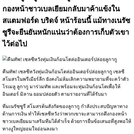
กองหน้าชาวเบลเยียมกลับมาค้าแข้งใน
สแตมฟอร์ด บริดจ์ หน้าร้อนนี้ แม้ทางเนรัซ
ซูรีจะยืนยันหนักแน่นว่าต้องการเก็บตัวเขา
ไว้ต่อไป
คืนทัพ! เชลซีหวังทุ่มเงินก้อนโตล่ออินเตอร์ปล่อยลูกากู เชลซี
สโมสรในพรีเมียร์ลีก ยังคงไม่ล้มเลิกความพยายามที่จะคว้าตัว
โรเมลู ลูกากู มาร่วมทัพ และพร้อมจะทุ่มเงินก้อนโตเพื่อให้
อินเตอร์ มิลาน ยอมปล่อยตัว ตามรายงานที่ได้รับมา
ทีมเนรัซซูรี สโมสรต้นสังกัดของลูกากู กำลังประสบปัญหาทาง
ด้านการเงิน ทำให้เชลซีหวังว่าพวกเขาจะสามารถดึงกองหน้า
ชาวเบลเยียมมาเสริมทีมได้สำเร็จ ด้วยการยื่นข้อเสนอที่สูงพอให้
ทางงูใหญ่ยอมใจอ่อนลงมา