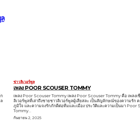
ูล
ข่าวลิเวอร์พูล
เพลง POOR SCOUSER TOMMY
์ก
เพลง Poor Scouser Tommy เพลง Poor Scouser Tommy คือ เพลงเชี
ูล
ลิเวอร์พูลที่เล่าถึงชายชาวลิเวอร์พูลผู้เสียสละ เป็นสัญลักษณ์ของความรั
ภูมิใจ และความจงรักภักดีต่อทีมและเมือง ประวัติและความเป็นมา Poor
Tommy...
กันยายน 2, 2025