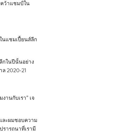
ารคว้าแชมป์ใน
์ในแชมเปี้ยนส์ลีก
ีกในปีนั้นอย่าง
กาล 2020-21
มงานกับเรา” เจ
ขัน และผมชอบความ
ปรารถนาที่เรามี