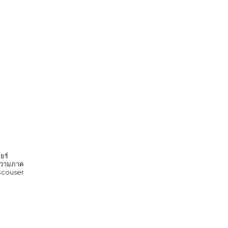
ยร์
ก ความภาค
 Scouser