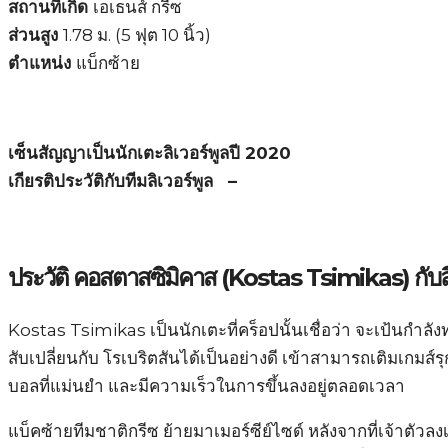
สถานที่เกิด
เอเธนส์ กรีซ
ส่วนสูง
1.78 ม. (5 ฟุต 10 นิ้ว)
ตำแหน่ง
แบ็กซ้าย
เซ็นสัญญาเป็นนักเตะลิเวอร์พูลปี 2020
เกียรติประวัติกับทีมลิเวอร์พูล –
ประวัติ คอสตาสซิมิคาส (Kostas Tsimikas) กับลิ
Kostas Tsimikas เป็นนักเตะที่คร็อปนั้นเชื่อว่า จะเป้นกำล
สับเปลี่ยนกับ โรเบริตสันได้เป็นอย่างดี เข้าสามารถเติมเกมส์รุ
บอลที่แม่นยำ และมีความเร็วในการขึ้นลงอยู่ตลอดเวลา
แบ็คซ้ายทีมชาติกรีซ ย้ายมาเมอร์ซีย์ไซด์ หลังจากที่เจ้าตัวลง