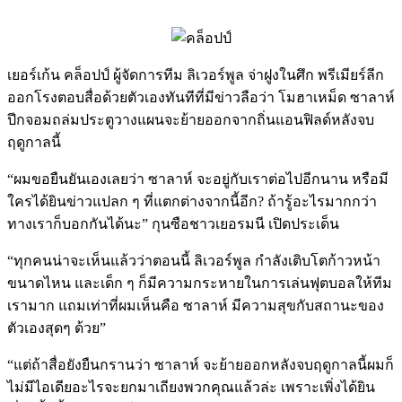
เยอร์เก้น คล็อปป์ ผู้จัดการทีม ลิเวอร์พูล จ่าฝูงในศึก พรีเมียร์ลีก
ออกโรงตอบสื่อด้วยตัวเองทันทีที่มีข่าวลือว่า โมฮาเหม็ด ซาลาห์
ปีกจอมถล่มประตูวางแผนจะย้ายออกจากถิ่นแอนฟิลด์หลังจบ
ฤดูกาลนี้
“ผมขอยืนยันเองเลยว่า ซาลาห์ จะอยู่กับเราต่อไปอีกนาน หรือมี
ใครได้ยินข่าวแปลก ๆ ที่แตกต่างจากนี้อีก? ถ้ารู้อะไรมากกว่า
ทางเราก็บอกกันได้นะ” กุนซือชาวเยอรมนี เปิดประเด็น
“ทุกคนน่าจะเห็นแล้วว่าตอนนี้ ลิเวอร์พูล กำลังเติบโตก้าวหน้า
ขนาดไหน และเด็ก ๆ ก็มีความกระหายในการเล่นฟุตบอลให้ทีม
เรามาก แถมเท่าที่ผมเห็นคือ ซาลาห์ มีความสุขกับสถานะของ
ตัวเองสุดๆ ด้วย”
“แต่ถ้าสื่อยังยืนกรานว่า ซาลาห์ จะย้ายออกหลังจบฤดูกาลนี้ผมก็
ไม่มีไอเดียอะไรจะยกมาเถียงพวกคุณแล้วล่ะ เพราะเพิ่งได้ยิน