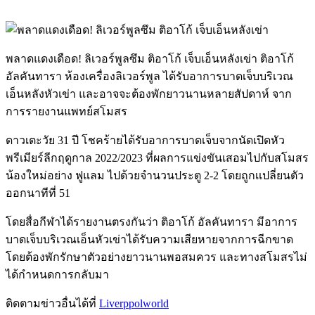
พลาดแดงเดือด! ลิเวอร์พูลซึม ติอาโก้ เจ็บเอ็นหลังเข่า ติอาโก้
อัลคันทารา ห้องเครื่องลิเวอร์พูล ได้รับอาการบาดเจ็บบริเวณ
เอ็นหลังหัวเข่า และอาจจะต้องพักยาวนานหลายสัปดาห์ จาก
การรายงานแพทย์สโมสร
ดาวเตะวัย 31 ปี โชคร้ายได้รับอาการบาดเจ็บจากนัดเปิดหัว
พรีเมียร์ลีกฤดูกาล 2022/2023 ที่ผลการแข่งขันเสอมไปกับสโมสร
น้องใหม่อย่าง ฟูแลม ไปด้วยจำนวนประตู 2-2 โดยถูกเเปลี่ยนตัว
ออกนาทีที่ 51
โดยสื่อกีฬาได้รายงานตรงกันว่า ติอาโก้ อัลคันทารา มีอาการ
บาดเจ็บบริเวณเอ็นหัวเข่าได้รับความเสียหายจากการฉีกขาด
โดยต้องพักรักษาตัวอย่างยาวนานพอสมควร และทางสโมสรไม่
ได้กำหนดการกลับมา
ติดตามข่าวอื่นได้ที่
Liverppolworld