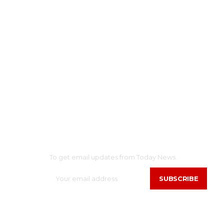
SUBSCRIBE
AINMENT
To get email updates from Today News.
SUBSCRIBE
N