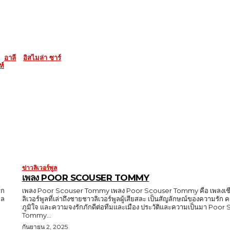
อาลี
อิสไมล่า ซาร์
ห์
ข่าวลิเวอร์พูล
เพลง POOR SCOUSER TOMMY
์ก
เพลง Poor Scouser Tommy เพลง Poor Scouser Tommy คือ เพลงเชี
ูล
ลิเวอร์พูลที่เล่าถึงชายชาวลิเวอร์พูลผู้เสียสละ เป็นสัญลักษณ์ของความรั
ภูมิใจ และความจงรักภักดีต่อทีมและเมือง ประวัติและความเป็นมา Poor
Tommy...
กันยายน 2, 2025