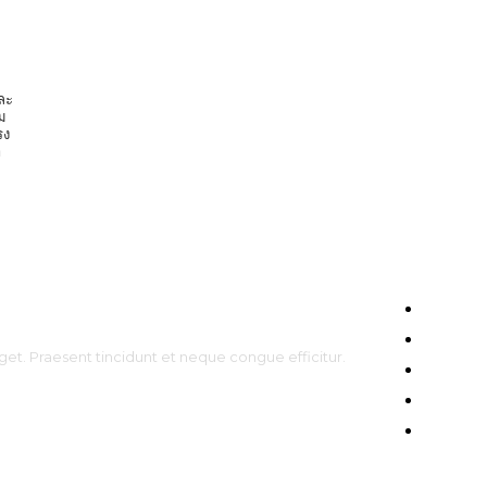
และ
ม
รง
HOME
ENTERT
get. Praesent tincidunt et neque congue efficitur.
CELEBS
FASHIO
TRAVEL