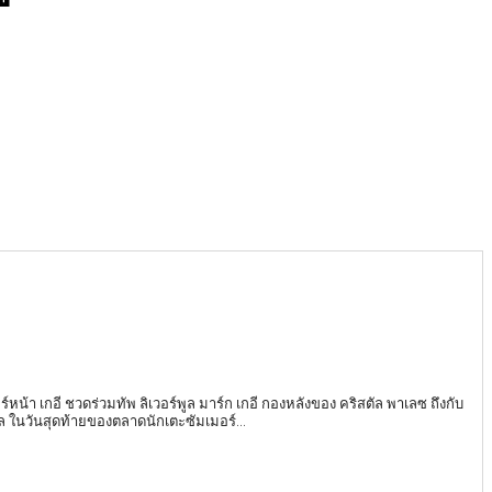
อร์หน้า เกอี ชวดร่วมทัพ ลิเวอร์พูล มาร์ก เกอี กองหลังของ คริสตัล พาเลซ ถึงกับ
ล ในวันสุดท้ายของตลาดนักเตะซัมเมอร์...