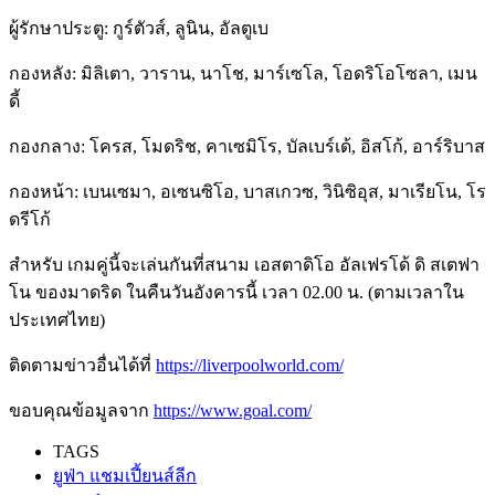
ผู้รักษาประตู: กูร์ตัวส์, ลูนิน, อัลตูเบ
กองหลัง: มิลิเตา, วาราน, นาโช, มาร์เซโล, โอดริโอโซลา, เมน
ดี้
กองกลาง: โครส, โมดริช, คาเซมิโร, บัลเบร์เด้, อิสโก้, อาร์ริบาส
กองหน้า: เบนเซมา, อเซนซิโอ, บาสเกวซ, วินิซิอุส, มาเรียโน, โร
ดรีโก้
สำหรับ เกมคู่นี้จะเล่นกันที่สนาม เอสตาดิโอ อัลเฟรโด้ ดิ สเตฟา
โน ของมาดริด ในคืนวันอังคารนี้ เวลา 02.00 น. (ตามเวลาใน
ประเทศไทย)
ติดตามข่าวอื่นได้ที่
https://liverpoolworld.com/
ขอบคุณข้อมูลจาก
https://www.goal.com/
TAGS
ยูฟ่า แชมเปี้ยนส์ลีก