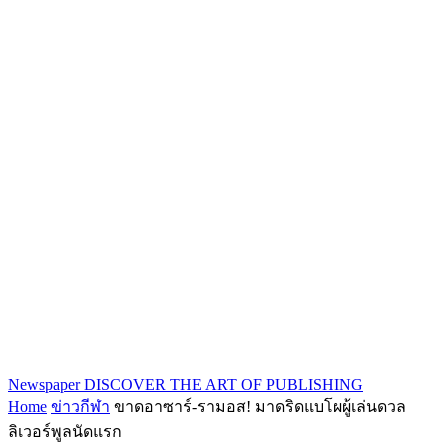
Newspaper
DISCOVER THE ART OF PUBLISHING
Home
ข่าวกีฬา
ขาดอาซาร์-รามอส! มาดริดแบโผผู้เล่นดวล
ลิเวอร์พูลนัดแรก