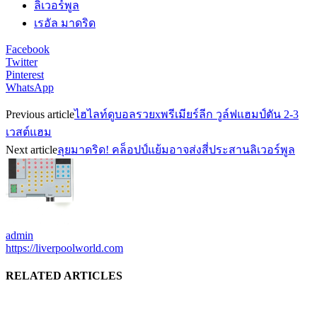
ลิเวอร์พูล
เรอัล มาดริด
Facebook
Twitter
Pinterest
WhatsApp
Previous article
ไฮไลท์ดูบอลรวยxพรีเมียร์ลีก วูล์ฟแฮมป์ตัน 2-3
เวสต์แฮม
Next article
ลุยมาดริด! คล็อปป์แย้มอาจส่งสี่ประสานลิเวอร์พูล
admin
https://liverpoolworld.com
RELATED ARTICLES