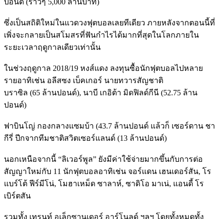
ปอนด์ (ราวๆ 5,000 ล้านบาท)
ซึ่งเป็นสถิติใหม่ในแวดวงฟุตบอลเลยทีเดียว ภายหลังจากตอนนี้ที่
เพิ่งจะกลายเป็นสโมสรที่ฟันกำไรได้มากที่สุดในโลกภายใน
ระยะเวลาฤดูกาลเดียวเท่านั้น
ในช่วงฤดูกาล 2018/19 หงส์แดง ลงทุนซื้อนักฟุตบอลไปหลาย
รายอาทิเช่น อลีสซง เบ็คเกอร์ นายทวารสัญชาติ
บราซิล (65 ล้านปอนด์), นาบี เกอิต้า มิดฟิลด์กีนี (52.75 ล้าน
ปอนด์)
ฟาบินโญ่ กองกลางแซมบ้า (43.7 ล้านปอนด์ แล้วก็ เซอร์ดาน ชา
กีรี่ ปีกจากทีมชาติสวิตเซอร์แลนด์ (13 ล้านปอนด์)
นอกเหนือจากนี้ “ลิเวอร์พูล” ยังมีค่าใช้จ่ายมากขึ้นกับการต่อ
สัญญาใหม่กับ 11 นักฟุตบอลอาทิเช่น จอร์แดน เฮนเดอร์สัน, โร
แบร์โต้ ฟีร์มีโน่, โมฮาเหม็ด ซาลาห์, ซาดิโอ มาเน่, แอนดี้ โร
เบิร์ตสัน
รวมทั้ง เทรนท์ อเล็กซานเดอร์ อาร์โนลด์ ฯลฯ โดยทั้งหมดทั้ง